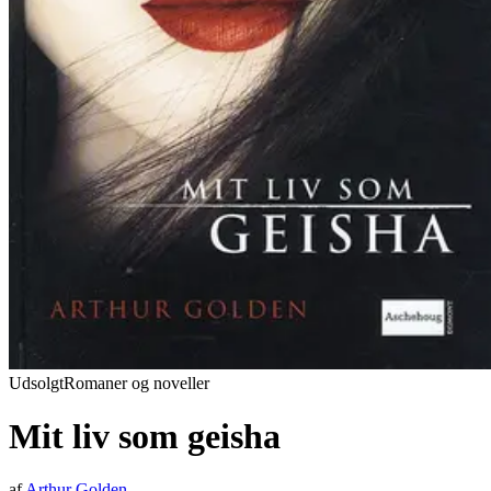
Udsolgt
Romaner og noveller
Mit liv som geisha
af
Arthur Golden