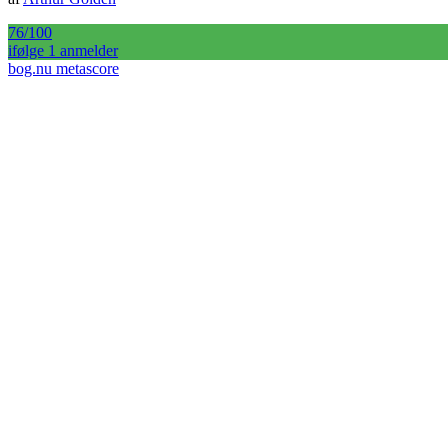
76
/100
ifølge
1
anmelder
bog.nu metascore