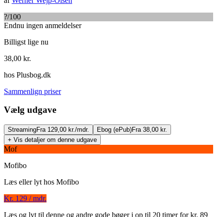
af
Werner Wejp-Olsen
?
/100
Endnu ingen anmeldelser
Billigst lige nu
38,00
kr.
hos
Plusbog.dk
Sammenlign priser
Vælg udgave
Streaming
Fra 129,00 kr./mdr.
Ebog (ePub)
Fra 38,00 kr.
+ Vis detaljer om denne udgave
Mof
Mofibo
Læs eller lyt hos
Mofibo
Kr. 129 / mdr.
Mord på menu'en
Læs og lyt til denne og andre gode bøger i op til 20 timer for kr. 89