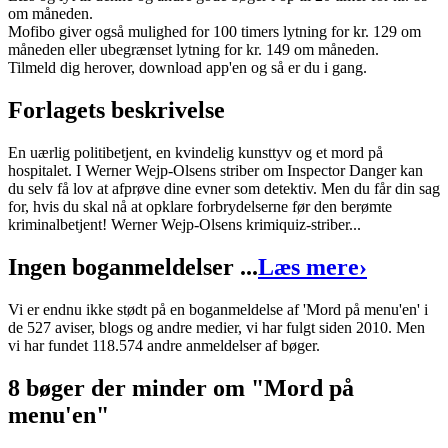
om måneden.
Forfatter
:
Werner Wejp-Olsen
Mofibo giver også mulighed for 100 timers lytning for kr. 129 om
måneden eller ubegrænset lytning for kr. 149 om måneden.
Format:
Ebog (ePub)
Tilmeld dig herover, download app'en og så er du i gang.
Sider:
34
Forlagets beskrivelse
ISBN:
9788726084986
En uærlig politibetjent, en kvindelig kunsttyv og et mord på
Forlag:
Lindhardt og Ringhof
hospitalet. I Werner Wejp-Olsens striber om Inspector Danger kan
du selv få lov at afprøve dine evner som detektiv. Men du får din sag
Udgivet:
12. oktober 2021
for, hvis du skal nå at opklare forbrydelserne før den berømte
kriminalbetjent! Werner Wejp-Olsens krimiquiz-striber...
Ingen boganmeldelser ...
Læs mere
›
Vi er endnu ikke stødt på en boganmeldelse af 'Mord på menu'en' i
de 527 aviser, blogs og andre medier, vi har fulgt siden 2010. Men
vi har fundet 118.574 andre anmeldelser af bøger.
8 bøger der minder om "Mord på
menu'en"