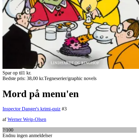
Spar op til
1
kr.
Bedste pris:
38,00
kr.
Tegneserier/graphic novels
Mord på menu'en
Inspector Danger's krimi-quiz
#
3
af
Werner Wejp-Olsen
?
/100
Endnu ingen anmeldelser