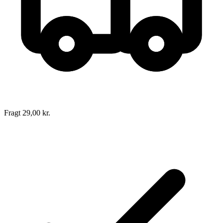
Sider:
162
ISBN:
9788721001735
Forlag:
Borgen
Udgivet:
1. januar 1970
Fragt 29,00 kr.