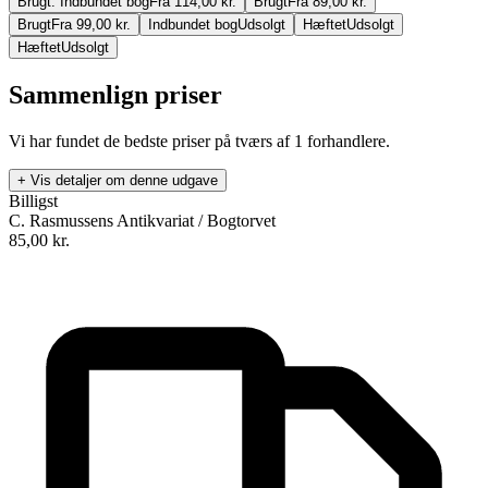
Brugt. Indbundet bog
Fra 114,00 kr.
Brugt
Fra 89,00 kr.
Brugt
Fra 99,00 kr.
Indbundet bog
Udsolgt
Hæftet
Udsolgt
Hæftet
Udsolgt
Sammenlign priser
Vi har fundet de bedste priser på tværs af
1
forhandlere.
+ Vis detaljer om denne udgave
Billigst
C. Rasmussens Antikvariat / Bogtorvet
85,00
kr.
Når livet gør ondt
Forfatter
:
René Diekstra
Oversat af
Inge Bielefeldt
Format:
Indbundet bog