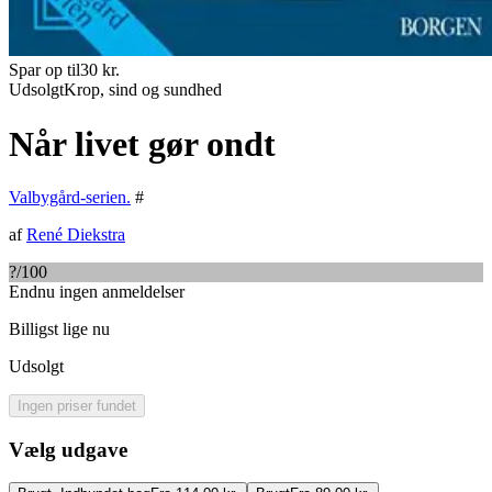
Spar op til
30
kr.
Udsolgt
Krop, sind og sundhed
Når livet gør ondt
Valbygård-serien.
#
af
René Diekstra
?
/100
Endnu ingen anmeldelser
Billigst lige nu
Udsolgt
Ingen priser fundet
Vælg udgave