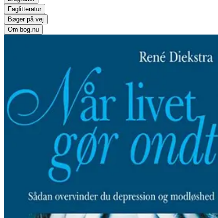
Faglitteratur
Bøger på vej
Om bog.nu