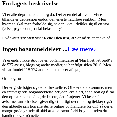
Forlagets beskrivelse
Vi er alle deprimerede nu og da. Det er en del af livet. I visse
tilfælde er depression endog den eneste naturlige reaktion. Men
hvordan skal man forholde sig, så den ikke udvikler sig til en stor
fysisk, psykisk og social belastning?
I
Når livet gør ondt
viser
René Diekstra
, at vor måde at tænke på...
Ingen boganmeldelser ...
Læs mere
›
Vi er endnu ikke stødt på en boganmeldelse af 'Når livet gør ondt' i
de 527 aviser, blogs og andre medier, vi har fulgt siden 2010. Men
vi har fundet 118.574 andre anmeldelser af bøger.
Om bog.nu
Der er gode bøger og der er bestsellere. Ofte er det de samme, men
en fremragende boganmeldelse betyder ikke altid, at en bog også får
den opmærksomhed og de læsere, den fortjener. Vi læser alle
avisernes anmeldelser, giver dig et hurtigt overblik, og tjekker også
den aktuelle pris hos alle større online-boghandlere for dig, så der er
mange gode grunde til altid at slå et smut forbi bog.nu, inden du
handler bøger på nettet.