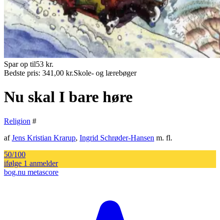
Spar op til
53
kr.
Bedste pris:
341,00
kr.
Skole- og lærebøger
Nu skal I bare høre
Religion
#
af
Jens Kristian Krarup
,
Ingrid Schrøder-Hansen
m. fl.
50
/100
ifølge
1
anmelder
bog.nu metascore