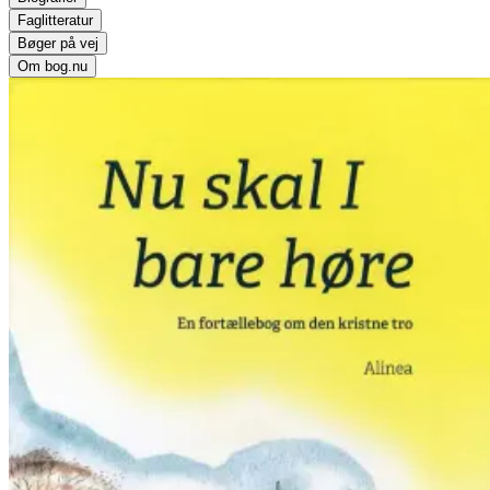
Faglitteratur
Bøger på vej
Om bog.nu