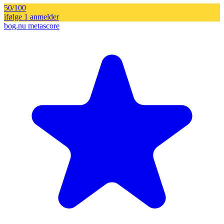
50
/100
ifølge
1
anmelder
bog.nu metascore