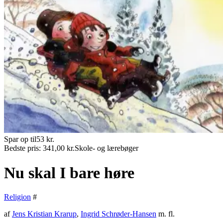
Spar op til
53
kr.
Bedste pris:
341,00
kr.
Skole- og lærebøger
Nu skal I bare høre
Religion
#
af
Jens Kristian Krarup
,
Ingrid Schrøder-Hansen
m. fl.