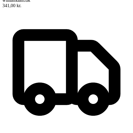
williamdam.dk
341,00
kr.
Nu skal I bare høre, En fortællebog om den kristne tro
Forfattere
:
Ingrid Schrøder-Hansen
,
Erik Ågård
, &
Jens Kristian
Krarup
Format:
Ukendt
ISBN:
9788723047861
Forlag:
Alinea
Udgivet:
18. november 2014