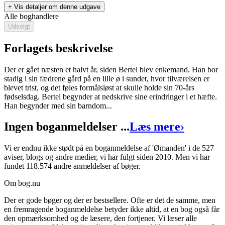
+ Vis detaljer om denne udgave
Alle boghandlere
Udsolgt
Forlagets beskrivelse
Der er gået næsten et halvt år, siden Bertel blev enkemand. Han bor
stadig i sin fædrene gård på en lille ø i sundet, hvor tilværelsen er
blevet trist, og det føles formålsløst at skulle holde sin 70-års
Ømanden
fødselsdag. Bertel begynder at nedskrive sine erindringer i et hæfte.
Han begynder med sin barndom...
Forfatter
:
Niels Falbe Schmidt
Ingen boganmeldelser ...
Læs mere
›
Format:
Hæftet
Sider:
188
Vi er endnu ikke stødt på en boganmeldelse af 'Ømanden' i de 527
aviser, blogs og andre medier, vi har fulgt siden 2010. Men vi har
ISBN:
9788791242427
fundet 118.574 andre anmeldelser af bøger.
Forlag:
Litera
Om bog.nu
Udgivet:
22. november 2004
Der er gode bøger og der er bestsellere. Ofte er det de samme, men
en fremragende boganmeldelse betyder ikke altid, at en bog også får
den opmærksomhed og de læsere, den fortjener. Vi læser alle