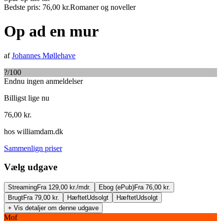
Bedste pris:
76,00
kr.
Romaner og noveller
Op ad en mur
af
Johannes Møllehave
?
/100
Endnu ingen anmeldelser
Billigst lige nu
76,00
kr.
hos
williamdam.dk
Sammenlign priser
Vælg udgave
Streaming
Fra 129,00 kr./mdr.
Ebog (ePub)
Fra 76,00 kr.
Brugt
Fra 79,00 kr.
Hæftet
Udsolgt
Hæftet
Udsolgt
+ Vis detaljer om denne udgave
Mof