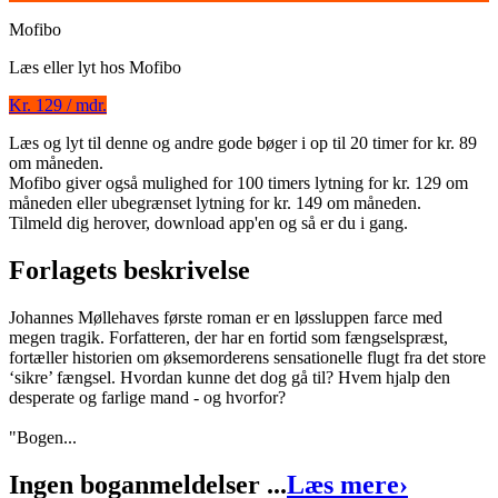
Mofibo
Læs eller lyt hos
Mofibo
Kr. 129 / mdr.
Læs og lyt til denne og andre gode bøger i op til 20 timer for kr. 89
Op ad en mur
om måneden.
Mofibo giver også mulighed for 100 timers lytning for kr. 129 om
Forfatter
:
Johannes Møllehave
måneden eller ubegrænset lytning for kr. 149 om måneden.
Tilmeld dig herover, download app'en og så er du i gang.
Format:
Ebog (ePub)
Forlagets beskrivelse
Sider:
208
ISBN:
9788711399446
Johannes Møllehaves første roman er en løssluppen farce med
megen tragik. Forfatteren, der har en fortid som fængselspræst,
Forlag:
Lindhardt og Ringhof
fortæller historien om øksemorderens sensationelle flugt fra det store
‘sikre’ fængsel. Hvordan kunne det dog gå til? Hvem hjalp den
Udgivet:
1. juli 2012
desperate og farlige mand - og hvorfor?
"Bogen...
Ingen boganmeldelser ...
Læs mere
›