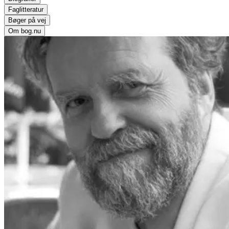
Faglitteratur
Bøger på vej
Om bog.nu