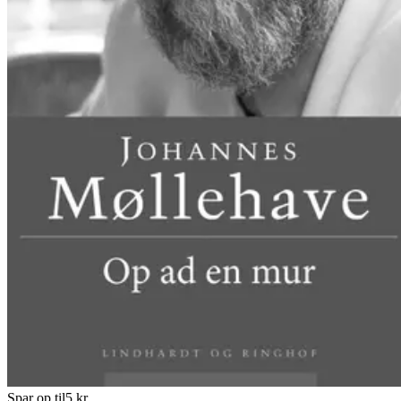
Spar op til
5
kr.