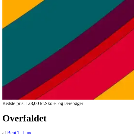
Bedste pris:
128,00
kr.
Skole- og lærebøger
Overfaldet
af
Bent T. Lund