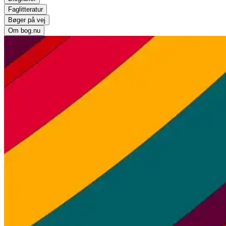
Faglitteratur
Bøger på vej
Om bog.nu