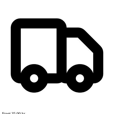
Overfaldet
Forfatter
:
Bent T. Lund
Format:
Hæftet
Sider:
36
ISBN:
9788777191770
Forlag:
Forlaget Elysion
Udgivet:
1. januar 1970
Fragt 35,00 kr.