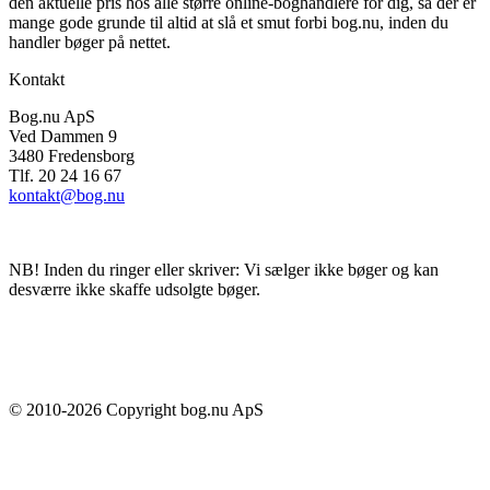
den aktuelle pris hos alle større online-boghandlere for dig, så der er
mange gode grunde til altid at slå et smut forbi bog.nu, inden du
handler bøger på nettet.
Kontakt
Bog.nu ApS
Ved Dammen 9
3480 Fredensborg
Tlf. 20 24 16 67
kontakt@bog.nu
NB! Inden du ringer eller skriver: Vi sælger ikke bøger og kan
desværre ikke skaffe udsolgte bøger.
© 2010-
2026
Copyright bog.nu ApS