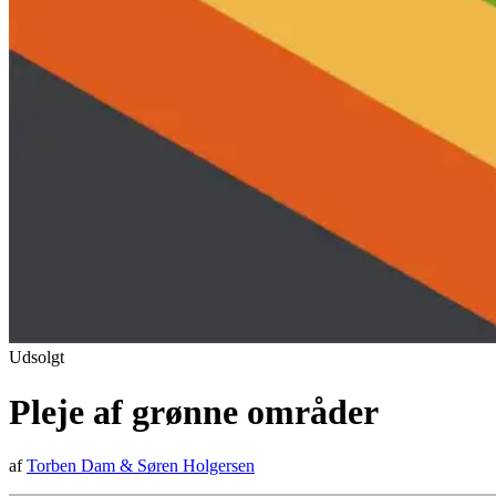
Udsolgt
Pleje af grønne områder
af
Torben Dam
&
Søren Holgersen