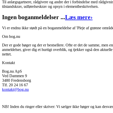
Til anlægsgartnere, rådgivere og andre der i forbindelse med rådgivnin
tilstandskrav, udførelseskrav og opsyn i elementbeskrivelsen.
Pleje af grønne områder
Ingen boganmeldelser ...
Læs mere
›
Forfattere
:
Torben Dam
&
Søren Holgersen
Format:
Hæftet
Vi er endnu ikke stødt på en boganmeldelse af 'Pleje af grønne område
Sider:
63
Om bog.nu
ISBN:
9788773870082
Der er gode bøger og der er bestsellere. Ofte er det de samme, men e
anmeldelser, giver dig et hurtigt overblik, og tjekker også den aktuelle
Forlag:
Proverte
nettet.
Udgivet:
1. januar 1970
Kontakt
Bog.nu ApS
Ved Dammen 9
3480 Fredensborg
Tlf. 20 24 16 67
kontakt@bog.nu
NB! Inden du ringer eller skriver: Vi sælger ikke bøger og kan desvær