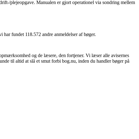
 drift-/plejeopgave. Manualen er gjort operationel via sondring mellem
 vi har fundet 118.572 andre anmeldelser af bøger.
 opmærksomhed og de læsere, den fortjener. Vi læser alle avisernes
unde til altid at slå et smut forbi bog.nu, inden du handler bøger på