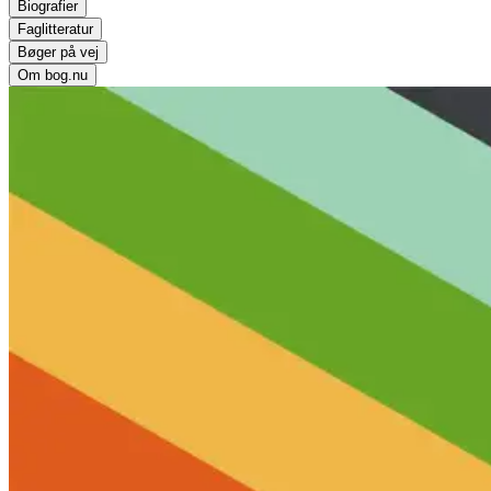
Biografier
Faglitteratur
Bøger på vej
Om bog.nu