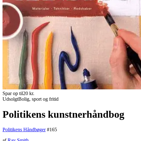
Spar op til
20
kr.
Udsolgt
Bolig, sport og fritid
Politikens kunstnerhåndbog
Politikens Håndbøger
#
165
af
Ray Smith