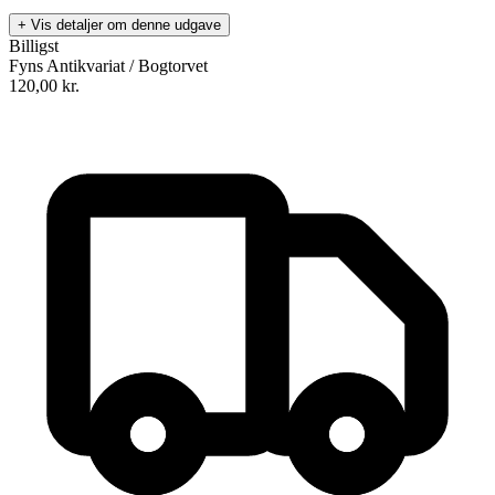
+ Vis detaljer om denne udgave
Billigst
Fyns Antikvariat / Bogtorvet
120,00
kr.
Politikens kunstnerhåndbog
Forfatter
:
Ray Smith
Oversat af
Thomas Holst
Format:
Indbundet bog
Sider:
384
ISBN:
9788756770996
Forlag:
Politikens Forlag
Udgivet:
19. februar 2004