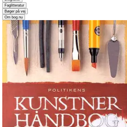
Faglitteratur
Bøger på vej
Om bog.nu