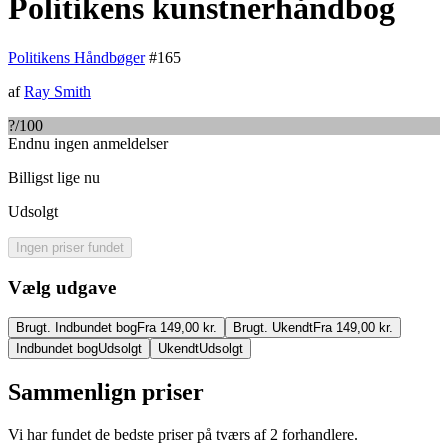
Politikens kunstnerhåndbog
Politikens Håndbøger
#
165
af
Ray Smith
?
/100
Endnu ingen anmeldelser
Billigst lige nu
Udsolgt
Ingen priser fundet
Vælg udgave
Brugt. Indbundet bog
Fra 149,00 kr.
Brugt. Ukendt
Fra 149,00 kr.
Indbundet bog
Udsolgt
Ukendt
Udsolgt
Sammenlign priser
Vi har fundet de bedste priser på tværs af
2
forhandlere.