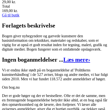
29,00 kr.
Total
169,00
kr.
Gå til butik
Forlagets beskrivelse
Bogen giver nybegyndere og garvede kunstnere den
basisinformation om teknikker, materialer og redskaber, som er
vigtig for at opnå et godt resultat inden for tegning, maleri, grafik og
digitale medier. Bogen fungerer som et omfattende opslagsværk.
Ingen boganmeldelser ...
Læs mere
›
Vi er endnu ikke stødt på en boganmeldelse af 'Politikens
kunstnerhåndbog' i de 527 aviser, blogs og andre medier, vi har fulgt
siden 2010. Men vi har fundet 118.572 andre anmeldelser af bøger.
Om bog.nu
Der er gode bøger og der er bestsellere. Ofte er det de samme, men
en fremragende boganmeldelse betyder ikke altid, at en bog også får
den opmærksomhed og de læsere, den fortjener. Vi læser alle
avisernes anmeldelser, giver dig et hurtigt overblik, og tjekker også