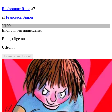
Rædsomme Rune
#
7
af
Francesca Simon
?
/100
Endnu ingen anmeldelser
Billigst lige nu
Udsolgt
Ingen priser fundet