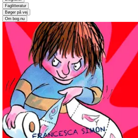
Faglitteratur
Bøger på vej
Om bog.nu