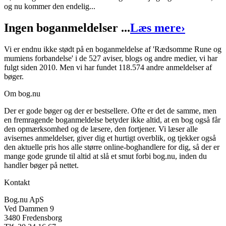
og nu kommer den endelig...
ISBN:
9788771220452
Ingen boganmeldelser ...
Læs mere
›
Forlag:
Lindhardt & Ringhof
Vi er endnu ikke stødt på en boganmeldelse af 'Rædsomme Rune og
Udgivet:
27. august 2012
mumiens forbandelse' i de 527 aviser, blogs og andre medier, vi har
fulgt siden 2010. Men vi har fundet 118.574 andre anmeldelser af
bøger.
Om bog.nu
Der er gode bøger og der er bestsellere. Ofte er det de samme, men
en fremragende boganmeldelse betyder ikke altid, at en bog også får
den opmærksomhed og de læsere, den fortjener. Vi læser alle
avisernes anmeldelser, giver dig et hurtigt overblik, og tjekker også
den aktuelle pris hos alle større online-boghandlere for dig, så der er
mange gode grunde til altid at slå et smut forbi bog.nu, inden du
handler bøger på nettet.
Kontakt
Bog.nu ApS
Ved Dammen 9
3480 Fredensborg