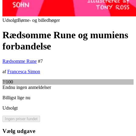
Udsolgt
Børne- og billedbøger
Rædsomme Rune og mumiens
forbandelse
Rædsomme Rune
#
7
af
Francesca Simon
?
/100
Endnu ingen anmeldelser
Billigst lige nu
Udsolgt
Ingen priser fundet
Vælg udgave