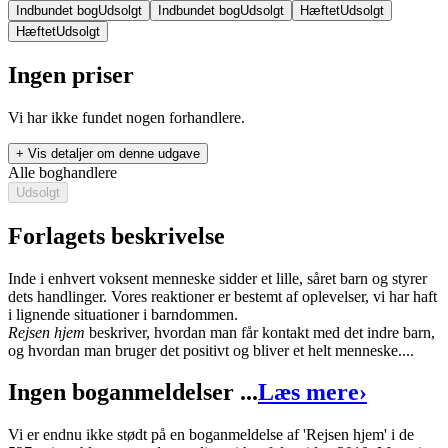
Indbundet bog
Udsolgt
Indbundet bog
Udsolgt
Hæftet
Udsolgt
Hæftet
Udsolgt
Ingen priser
Vi har ikke fundet nogen forhandlere.
+ Vis detaljer om denne udgave
Alle boghandlere
Udsolgt
Forlagets beskrivelse
Inde i enhvert voksent menneske sidder et lille, såret barn og styrer
dets handlinger. Vores reaktioner er bestemt af oplevelser, vi har haft
Rejsen hjem
i lignende situationer i barndommen.
Rejsen hjem
beskriver, hvordan man får kontakt med det indre barn,
Forfatter
:
John Bradshaw
og hvordan man bruger det positivt og bliver et helt menneske....
Oversat af
Vagn Simonsen
Ingen boganmeldelser ...
Læs mere
›
Format:
Indbundet bog
Vi er endnu ikke stødt på en boganmeldelse af 'Rejsen hjem' i de