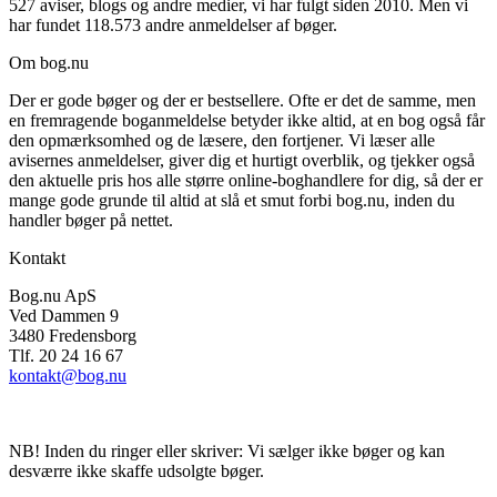
Sider:
319
527 aviser, blogs og andre medier, vi har fulgt siden 2010. Men vi
har fundet 118.573 andre anmeldelser af bøger.
ISBN:
9788759501832
Om bog.nu
Forlag:
Lindhardt og Ringhof
Der er gode bøger og der er bestsellere. Ofte er det de samme, men
Udgivet:
1. januar 1970
en fremragende boganmeldelse betyder ikke altid, at en bog også får
den opmærksomhed og de læsere, den fortjener. Vi læser alle
avisernes anmeldelser, giver dig et hurtigt overblik, og tjekker også
den aktuelle pris hos alle større online-boghandlere for dig, så der er
mange gode grunde til altid at slå et smut forbi bog.nu, inden du
handler bøger på nettet.
Kontakt
Bog.nu ApS
Ved Dammen 9
3480 Fredensborg
Tlf. 20 24 16 67
kontakt@bog.nu
NB! Inden du ringer eller skriver: Vi sælger ikke bøger og kan
desværre ikke skaffe udsolgte bøger.