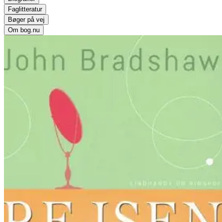
Faglitteratur
Bøger på vej
Om bog.nu