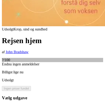
Udsolgt
Krop, sind og sundhed
Rejsen hjem
af
John Bradshaw
?
/100
Endnu ingen anmeldelser
Billigst lige nu
Udsolgt
Ingen priser fundet
Vælg udgave