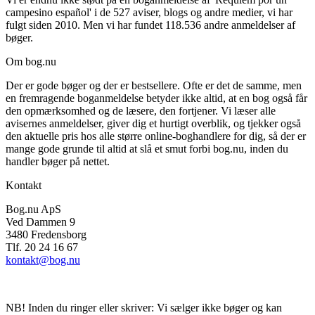
campesino español' i de 527 aviser, blogs og andre medier, vi har
Format:
Hæftet
fulgt siden 2010. Men vi har fundet 118.536 andre anmeldelser af
bøger.
Sider:
144
Om bog.nu
ISBN:
9788777834523
Der er gode bøger og der er bestsellere. Ofte er det de samme, men
Forlag:
Forlaget Systime
en fremragende boganmeldelse betyder ikke altid, at en bog også får
den opmærksomhed og de læsere, den fortjener. Vi læser alle
Udgivet:
13. juli 1994
avisernes anmeldelser, giver dig et hurtigt overblik, og tjekker også
den aktuelle pris hos alle større online-boghandlere for dig, så der er
mange gode grunde til altid at slå et smut forbi bog.nu, inden du
handler bøger på nettet.
Kontakt
Bog.nu ApS
Ved Dammen 9
3480 Fredensborg
Tlf. 20 24 16 67
kontakt@bog.nu
NB! Inden du ringer eller skriver: Vi sælger ikke bøger og kan