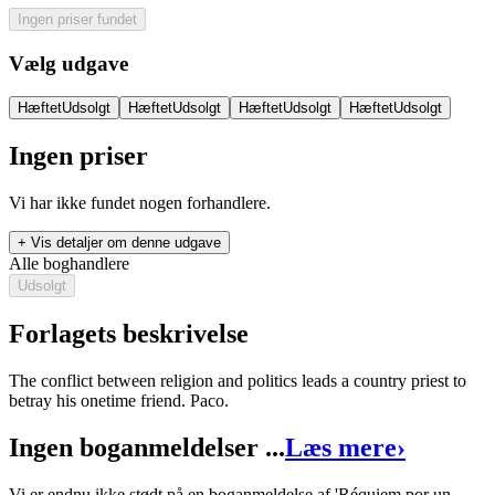
Ingen priser fundet
Vælg udgave
Hæftet
Udsolgt
Hæftet
Udsolgt
Hæftet
Udsolgt
Hæftet
Udsolgt
Ingen priser
Vi har ikke fundet nogen forhandlere.
+ Vis detaljer om denne udgave
Alle boghandlere
Udsolgt
Forlagets beskrivelse
The conflict between religion and politics leads a country priest to
betray his onetime friend. Paco.
Réquiem por un campesino español
Ingen boganmeldelser ...
Læs mere
›
Forfattere
:
Ramón J. Sender
&
Helle Justenborg
Redigeret af
Birgit Christiansen
Vi er endnu ikke stødt på en boganmeldelse af 'Réquiem por un