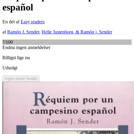
español
En del af
Easy readers
af
Ramón J. Sender
,
Helle Justenborg
, &
Ramón j. Sender
?
/100
Endnu ingen anmeldelser
Billigst lige nu
Udsolgt
Ingen priser fundet