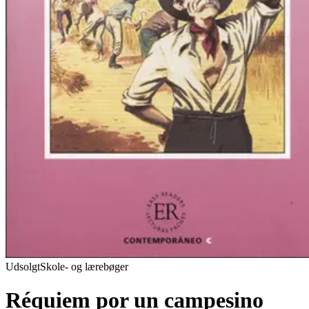
Udsolgt
Skole- og lærebøger
Réquiem por un campesino