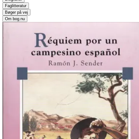
Faglitteratur
Bøger på vej
Om bog.nu