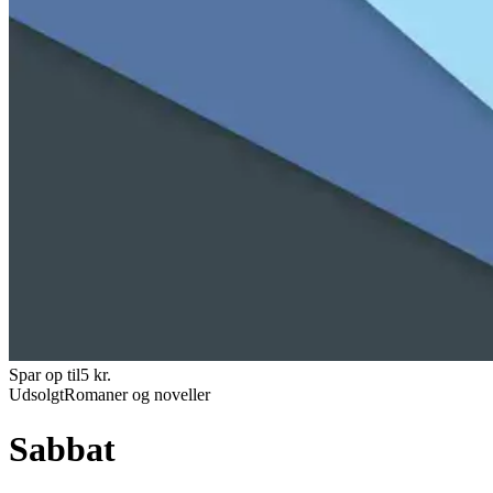
Spar op til
5
kr.
Udsolgt
Romaner og noveller
Sabbat