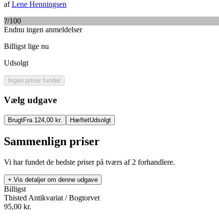
af
Lene Henningsen
?
/100
Endnu ingen anmeldelser
Billigst lige nu
Udsolgt
Ingen priser fundet
Vælg udgave
Brugt
Fra 124,00 kr.
Hæftet
Udsolgt
Sammenlign priser
Vi har fundet de bedste priser på tværs af
2
forhandlere.
+ Vis detaljer om denne udgave
Billigst
Thisted Antikvariat / Bogtorvet
95,00
kr.