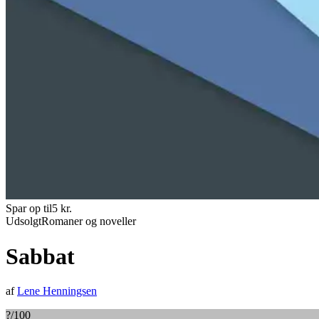
Spar op til
5
kr.
Udsolgt
Romaner og noveller
Sabbat
af
Lene Henningsen
?
/100