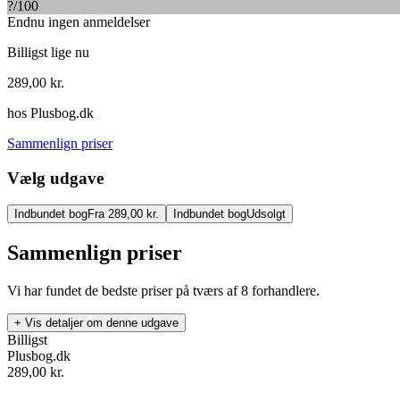
?
/100
Endnu ingen anmeldelser
Billigst lige nu
289,00
kr.
hos
Plusbog.dk
Sammenlign priser
Vælg udgave
Indbundet bog
Fra 289,00 kr.
Indbundet bog
Udsolgt
Sammenlign priser
Vi har fundet de bedste priser på tværs af
8
forhandlere.
+ Vis detaljer om denne udgave
Billigst
Plusbog.dk
289,00
kr.