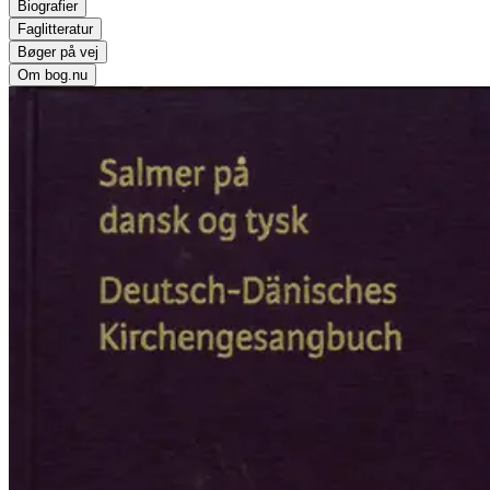
Biografier
Faglitteratur
Bøger på vej
Om bog.nu