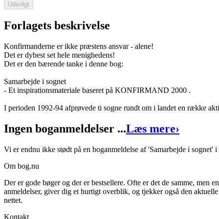
Udsolgt
Forlagets beskrivelse
Konfirmanderne er ikke præstens ansvar - alene!
Det er dybest set hele menighedens!
Det er den bærende tanke i denne bog:
Samarbejde i sognet
Forfattere
:
Kirsten D. Felter
&
Pernille Aagaard
Samarbejde i sognet
- Et inspirationsmateriale baseret på KONFIRMAND 2000 .
Format:
Indbundet bog
I perioden 1992-94 afprøvede ti sogne rundt om i landet en række akt
Sider:
130
Ingen boganmeldelser ...
Læs mere
›
ISBN:
9788775173655
Forlag:
Unitas Forlag
Vi er endnu ikke stødt på en boganmeldelse af 'Samarbejde i sognet' i
Udgivet:
1. januar 1970
Om bog.nu
Der er gode bøger og der er bestsellere. Ofte er det de samme, men e
anmeldelser, giver dig et hurtigt overblik, og tjekker også den aktuelle
nettet.
Kontakt