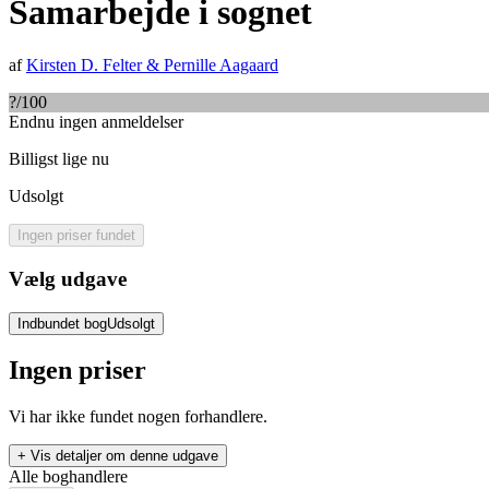
Samarbejde i sognet
af
Kirsten D. Felter
&
Pernille Aagaard
?
/100
Endnu ingen anmeldelser
Billigst lige nu
Udsolgt
Ingen priser fundet
Vælg udgave
Indbundet bog
Udsolgt
Ingen priser
Vi har ikke fundet nogen forhandlere.
+ Vis detaljer om denne udgave
Alle boghandlere