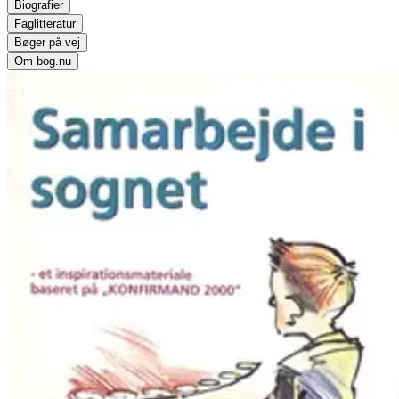
Biografier
Faglitteratur
Bøger på vej
Om bog.nu