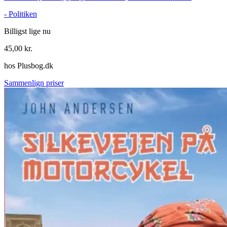
-
Politiken
Billigst lige nu
45,00
kr.
hos
Plusbog.dk
Sammenlign priser