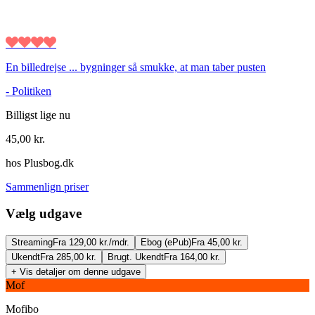
En billedrejse ... bygninger så smukke, at man taber pusten
-
Politiken
Billigst lige nu
45,00
kr.
hos
Plusbog.dk
Sammenlign priser
Vælg udgave
Streaming
Fra 129,00 kr./mdr.
Ebog (ePub)
Fra 45,00 kr.
Ukendt
Fra 285,00 kr.
Brugt. Ukendt
Fra 164,00 kr.
+ Vis detaljer om denne udgave
Mof
Mofibo