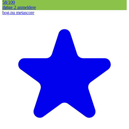
58
/100
ifølge
2
anmelder
e
bog.nu metascore