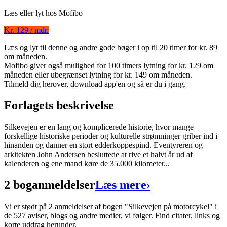
Læs eller lyt hos
Mofibo
Kr. 129 / mdr.
Læs og lyt til denne og andre gode bøger i op til 20 timer for kr. 89
Silkevejen på motorcykel
om måneden.
Mofibo giver også mulighed for 100 timers lytning for kr. 129 om
Forfatter
:
John Andersen
måneden eller ubegrænset lytning for kr. 149 om måneden.
Format:
Ebog (ePub)
Tilmeld dig herover, download app'en og så er du i gang.
ISBN:
9788702175370
Forlagets beskrivelse
Forlag:
Gyldendal
Silkevejen er en lang og komplicerede historie, hvor mange
Udgivet:
4. november 2015
forskellige historiske perioder og kulturelle strømninger griber ind i
hinanden og danner en stort edderkoppespind. Eventyreren og
arkitekten John Andersen besluttede at rive et halvt år ud af
kalenderen og ene mand køre de 35.000 kilometer...
2 boganmeldelser
Læs mere
›
Vi er stødt på 2 anmeldelser af bogen "Silkevejen på motorcykel" i
de 527 aviser, blogs og andre medier, vi følger. Find citater, links og
korte uddrag herunder.