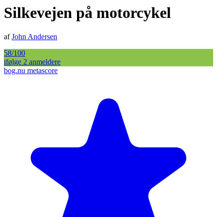
Silkevejen på motorcykel
af
John Andersen
58
/100
ifølge
2
anmelder
e
bog.nu metascore