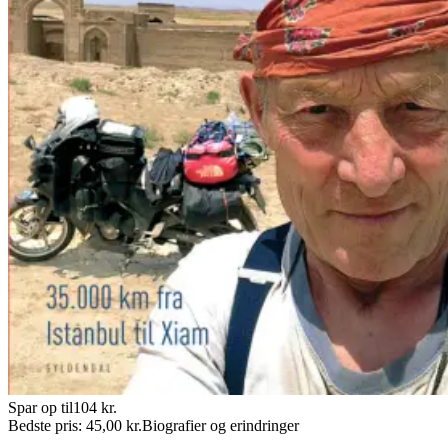
Spar op til
104
kr.
Bedste pris:
45,00
kr.
Biografier og erindringer