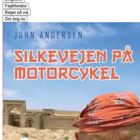
Faglitteratur
Bøger på vej
Om bog.nu