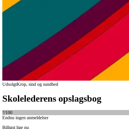
Udsolgt
Krop, sind og sundhed
Skolelederens opslagsbog
?
/100
Endnu ingen anmeldelser
Billigst lige nu