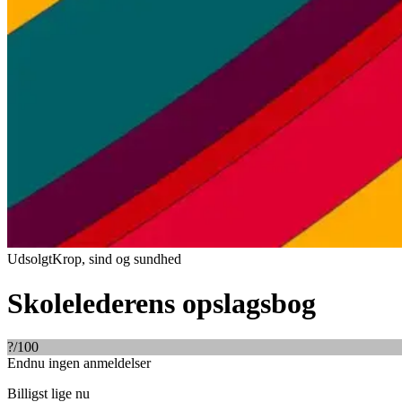
Udsolgt
Krop, sind og sundhed
Skolelederens opslagsbog
?
/100
Endnu ingen anmeldelser
Billigst lige nu