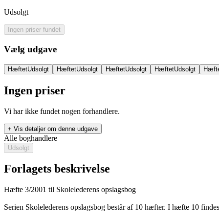
Udsolgt
Ingen priser fundet
Vælg udgave
Hæftet
Udsolgt
Hæftet
Udsolgt
Hæftet
Udsolgt
Hæftet
Udsolgt
Hæft
Ingen priser
Vi har ikke fundet nogen forhandlere.
+ Vis detaljer om denne udgave
Alle boghandlere
Udsolgt
Forlagets beskrivelse
Hæfte 3/2001 til Skolelederens opslagsbog
Skolelederens opslagsbog
Serien Skolelederens opslagsbog består af 10 hæfter. I hæfte 10 findes 