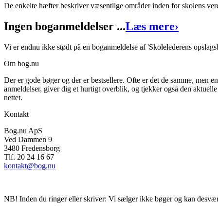
Format:
Hæftet
De enkelte hæfter beskriver væsentlige områder inden for skolens verd
Sider:
50
Ingen boganmeldelser ...
Læs mere
›
ISBN:
9788774691280
Vi er endnu ikke stødt på en boganmeldelse af 'Skolelederens opslagsb
Forlag:
Kroghs Forlag
Om bog.nu
Udgivet:
1. januar 1970
Der er gode bøger og der er bestsellere. Ofte er det de samme, men e
anmeldelser, giver dig et hurtigt overblik, og tjekker også den aktuelle
nettet.
Kontakt
Bog.nu ApS
Ved Dammen 9
3480 Fredensborg
Tlf. 20 24 16 67
kontakt@bog.nu
NB! Inden du ringer eller skriver: Vi sælger ikke bøger og kan desvær