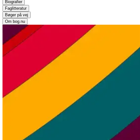
Biografier
Faglitteratur
Bøger på vej
Om bog.nu