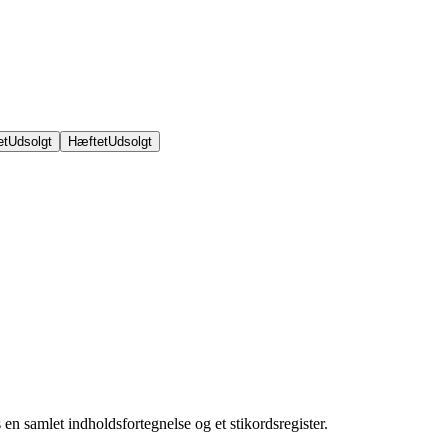
et
Udsolgt
Hæftet
Udsolgt
en samlet indholdsfortegnelse og et stikordsregister.