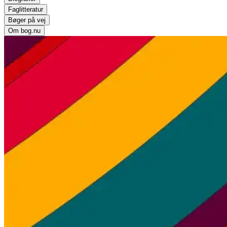
Faglitteratur
Bøger på vej
Om bog.nu