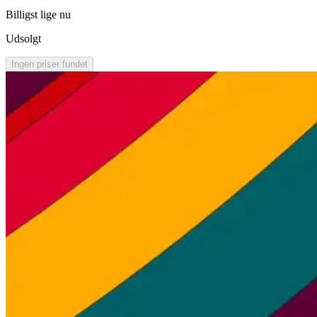
Billigst lige nu
Udsolgt
Ingen priser fundet