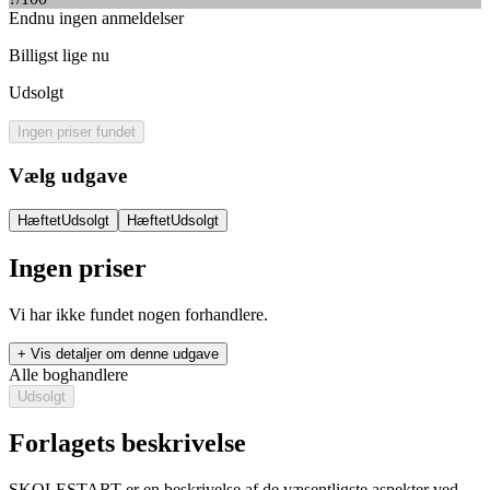
Endnu ingen anmeldelser
Billigst lige nu
Udsolgt
Ingen priser fundet
Vælg udgave
Hæftet
Udsolgt
Hæftet
Udsolgt
Ingen priser
Vi har ikke fundet nogen forhandlere.
+ Vis detaljer om denne udgave
Alle boghandlere
Udsolgt
Forlagets beskrivelse
SKOLESTART er en beskrivelse af de væsentligste aspekter ved