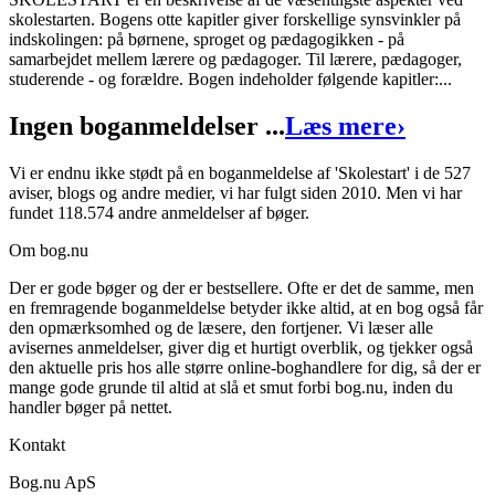
skolestarten. Bogens otte kapitler giver forskellige synsvinkler på
Skolestart
indskolingen: på børnene, sproget og pædagogikken - på
samarbejdet mellem lærere og pædagoger. Til lærere, pædagoger,
Forfatter
:
Kirsten Rasmussen
studerende - og forældre. Bogen indeholder følgende kapitler:...
Format:
Hæftet
Ingen boganmeldelser ...
Læs mere
›
Sider:
126
Vi er endnu ikke stødt på en boganmeldelse af 'Skolestart' i de 527
ISBN:
9788700354340
aviser, blogs og andre medier, vi har fulgt siden 2010. Men vi har
fundet 118.574 andre anmeldelser af bøger.
Forlag:
Gyldendal
Om bog.nu
Udgivet:
17. december 1998
Der er gode bøger og der er bestsellere. Ofte er det de samme, men
en fremragende boganmeldelse betyder ikke altid, at en bog også får
den opmærksomhed og de læsere, den fortjener. Vi læser alle
avisernes anmeldelser, giver dig et hurtigt overblik, og tjekker også
den aktuelle pris hos alle større online-boghandlere for dig, så der er
mange gode grunde til altid at slå et smut forbi bog.nu, inden du
handler bøger på nettet.
Kontakt
Bog.nu ApS