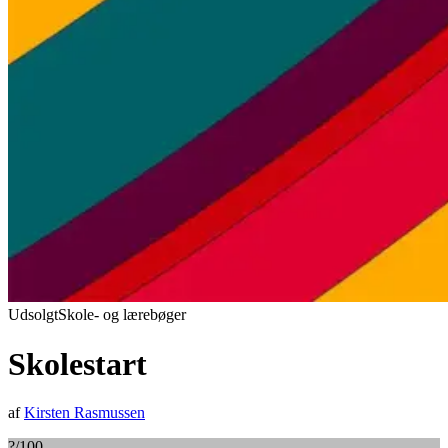
Udsolgt
Skole- og lærebøger
Skolestart
af
Kirsten Rasmussen
?
/100