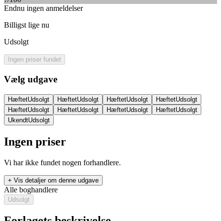
Endnu ingen anmeldelser
Billigst lige nu
Udsolgt
Ingen priser fundet
Vælg udgave
Hæftet
Udsolgt
Hæftet
Udsolgt
Hæftet
Udsolgt
Hæftet
Udsolgt
Hæftet
Udsolgt
Hæftet
Udsolgt
Hæftet
Udsolgt
Hæftet
Udsolgt
Ukendt
Udsolgt
Ingen priser
Vi har ikke fundet nogen forhandlere.
+ Vis detaljer om denne udgave
Alle boghandlere
Udsolgt
Forlagets beskrivelse