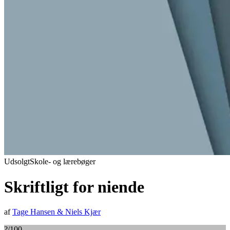
Udsolgt
Skole- og lærebøger
Skriftligt for niende
af
Tage Hansen
&
Niels Kjær
?
/100