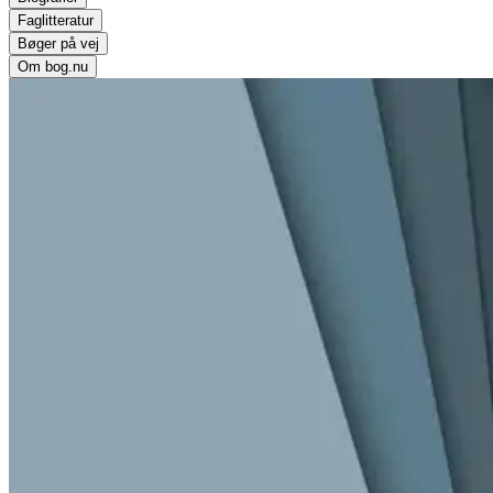
Faglitteratur
Bøger på vej
Om bog.nu