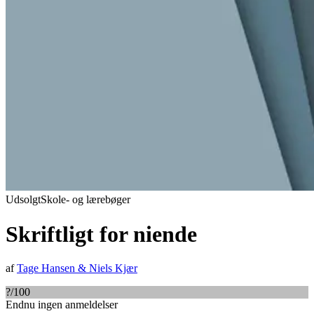
Udsolgt
Skole- og lærebøger
Skriftligt for niende
af
Tage Hansen
&
Niels Kjær
?
/100
Endnu ingen anmeldelser