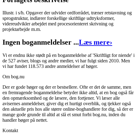
Illustr. i s/h. Opgaver der udvider ordforrådet, træner retstavning og
sprogstruktur, indlærer forskellige skriftlige udtryksformer,
Skriftligt for niende
videreudvikler arbejdet med procesorienteret skrivning og
projektarbejde m.m.
Forfatter
:
Tage Hansen
Ingen boganmeldelser ...
Læs mere
›
Format:
Hæftet
Sider:
112
Vi er endnu ikke stødt på en boganmeldelse af 'Skriftligt for niende' i
de 527 aviser, blogs og andre medier, vi har fulgt siden 2010. Men
ISBN:
9788700295049
vi har fundet 118.573 andre anmeldelser af bøger.
Forlag:
Gyldendal
Om bog.nu
Udgivet:
1. januar 1970
Der er gode bøger og der er bestsellere. Ofte er det de samme, men
en fremragende boganmeldelse betyder ikke altid, at en bog også får
den opmærksomhed og de læsere, den fortjener. Vi læser alle
avisernes anmeldelser, giver dig et hurtigt overblik, og tjekker også
den aktuelle pris hos alle større online-boghandlere for dig, så der er
mange gode grunde til altid at slå et smut forbi bog.nu, inden du
handler bøger på nettet.
Kontakt