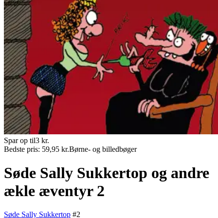
Spar op til
3
kr.
Bedste pris:
59,95
kr.
Børne- og billedbøger
Søde Sally Sukkertop og andre
ækle æventyr 2
Søde Sally Sukkertop
#
2