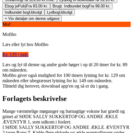
Ebog (ePub)
Fra 83,00 kr.
Brugt. Indbundet bog
Fra 99,00 kr.
Indbundet bog
Udsolgt
Lydbog
Udsolgt
+ Vis detaljer om denne udgave
Mof
Mofibo
Læs eller lyt hos
Mofibo
Kr. 129 / mdr.
Søde Sally Sukkertop og andre ækle æventyr 2
Læs og lyt til denne og andre gode bøger i op til 20 timer for kr. 89
om måneden.
Forfatter
:
Rune T. Kidde
Mofibo giver også mulighed for 100 timers lytning for kr. 129 om
måneden eller ubegrænset lytning for kr. 149 om måneden.
Indlæst af
Lars Thiesgaard
Tilmeld dig herover, download app'en og så er du i gang.
Format:
Lydbog til download
Forlagets beskrivelse
ISBN:
9788741509891
Mange væmmelige møgunger og barnagtige voksne har grædt og
Forlag:
Forlaget Alvilda
grinet af SØDE SALLY SUKKERTOP OG ANDRE ÆKLE
ÆVENTYR 1, som udkom i foråret.
Udgivet:
31. januar 2020
I SØDE SALLY SUKKERTOP OG ANDRE ÆKLE ÆVENTYR
2 tager Rune T. Kidde flere elskede og ækle eventyrfigurer under