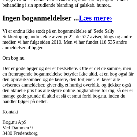
behandling i sin sprudlende blanding af galskab, humor...
Ingen boganmeldelser ...
Læs mere
›
Vi er endnu ikke stødt på en boganmeldelse af 'Søde Sally
Sukkertop og andre ækle æventyr 2' i de 527 aviser, blogs og andre
medier, vi har fulgt siden 2010. Men vi har fundet 118.535 andre
anmeldelser af bøger.
Om bog.nu
Der er gode bøger og der er bestsellere. Ofte er det de samme, men
en fremragende boganmeldelse betyder ikke altid, at en bog også får
den opmærksomhed og de læsere, den fortjener. Vi læser alle
avisernes anmeldelser, giver dig et hurtigt overblik, og tjekker også
den aktuelle pris hos alle større online-boghandlere for dig, så der er
mange gode grunde til altid at slå et smut forbi bog.nu, inden du
handler bøger på nettet.
Kontakt
Bog.nu ApS
Ved Dammen 9
3480 Fredensborg