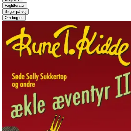
Faglitteratur
Bøger på vej
Om bog.nu