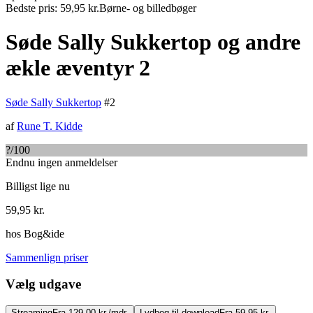
Bedste pris:
59,95
kr.
Børne- og billedbøger
Søde Sally Sukkertop og andre
ækle æventyr 2
Søde Sally Sukkertop
#
2
af
Rune T. Kidde
?
/100
Endnu ingen anmeldelser
Billigst lige nu
59,95
kr.
hos
Bog&ide
Sammenlign priser
Vælg udgave
Streaming
Fra 129,00 kr./mdr.
Lydbog til download
Fra 59,95 kr.