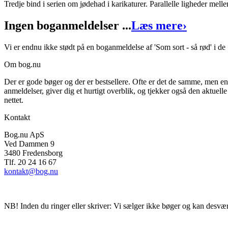
Tredje bind i serien om jødehad i karikaturer. Parallelle ligheder mell
Som sort - så rød
Ingen boganmeldelser ...
Læs mere
›
Forfatter
:
Judith Vogt
Vi er endnu ikke stødt på en boganmeldelse af 'Som sort - så rød' i de
Format:
Hæftet
Om bog.nu
Sider:
144
Der er gode bøger og der er bestsellere. Ofte er det de samme, men e
ISBN:
9788774216773
anmeldelser, giver dig et hurtigt overblik, og tjekker også den aktuelle
nettet.
Forlag:
C. A. Reitzel
Kontakt
Udgivet:
1. januar 1970
Bog.nu ApS
Ved Dammen 9
3480 Fredensborg
Tlf. 20 24 16 67
kontakt@bog.nu
NB! Inden du ringer eller skriver: Vi sælger ikke bøger og kan desvær