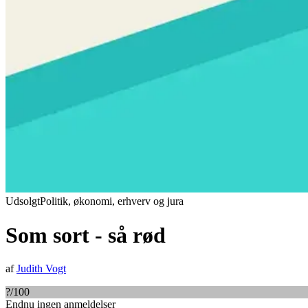
Udsolgt
Politik, økonomi, erhverv og jura
Som sort - så rød
af
Judith Vogt
?
/100
Endnu ingen anmeldelser