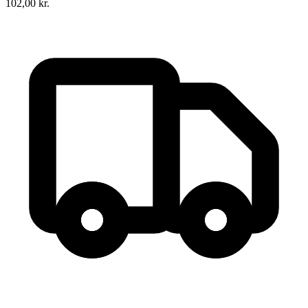
102,00
kr.
Spejd i byen
Forfatter
:
Claus Pedersen
Format:
Hæftet
Sider:
30
ISBN:
9788770413701
Forlag:
55° Nord
Udgivet:
1. januar 1970