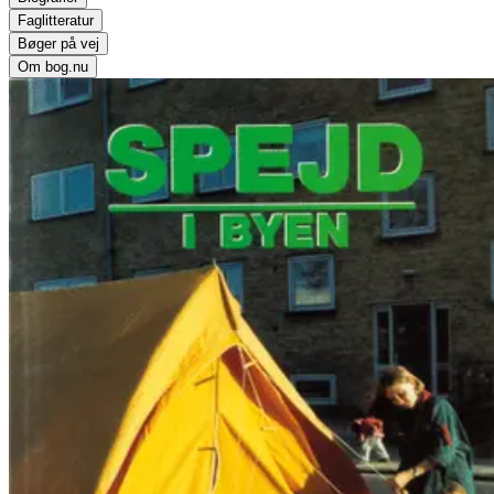
Faglitteratur
Bøger på vej
Om bog.nu