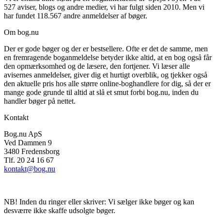
527 aviser, blogs og andre medier, vi har fulgt siden 2010. Men vi
har fundet 118.567 andre anmeldelser af bøger.
Om bog.nu
Der er gode bøger og der er bestsellere. Ofte er det de samme, men
en fremragende boganmeldelse betyder ikke altid, at en bog også får
den opmærksomhed og de læsere, den fortjener. Vi læser alle
avisernes anmeldelser, giver dig et hurtigt overblik, og tjekker også
den aktuelle pris hos alle større online-boghandlere for dig, så der er
mange gode grunde til altid at slå et smut forbi bog.nu, inden du
handler bøger på nettet.
Kontakt
Bog.nu ApS
Ved Dammen 9
3480 Fredensborg
Tlf. 20 24 16 67
kontakt@bog.nu
NB! Inden du ringer eller skriver: Vi sælger ikke bøger og kan
desværre ikke skaffe udsolgte bøger.