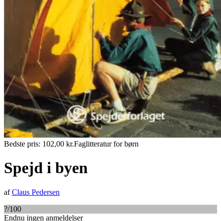
Bedste pris:
102,00
kr.
Faglitteratur for børn
Spejd i byen
af
Claus Pedersen
?
/100
Endnu ingen anmeldelser