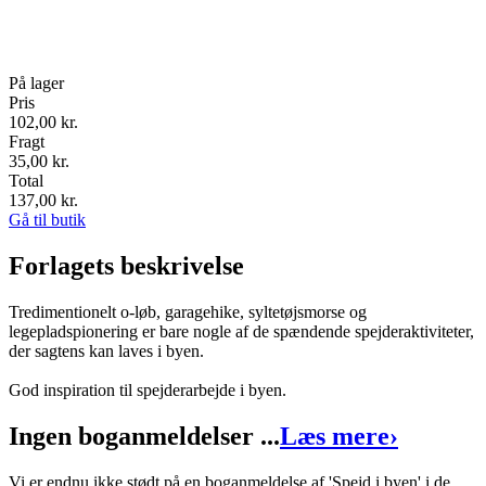
På lager
Pris
102,00
kr.
Fragt
35,00 kr.
Total
137,00
kr.
Gå til butik
Forlagets beskrivelse
Tredimentionelt o-løb, garagehike, syltetøjsmorse og
legepladspionering er bare nogle af de spændende spejderaktiviteter,
der sagtens kan laves i byen.
God inspiration til spejderarbejde i byen.
Ingen boganmeldelser ...
Læs mere
›
Vi er endnu ikke stødt på en boganmeldelse af 'Spejd i byen' i de