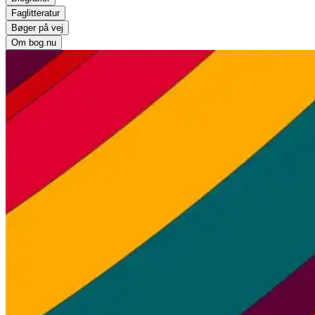
Faglitteratur
Bøger på vej
Om bog.nu