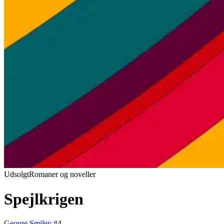
Udsolgt
Romaner og noveller
Spejlkrigen
George Smiley
#
4