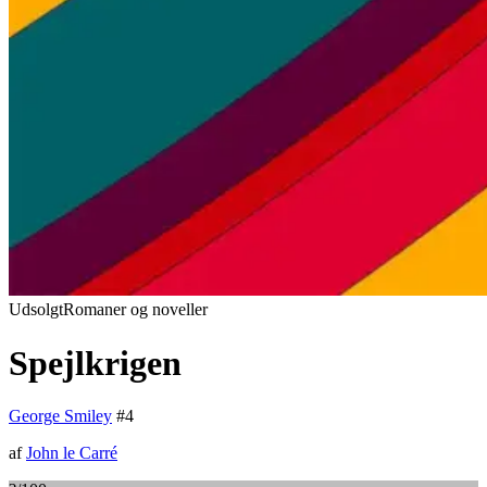
Udsolgt
Romaner og noveller
Spejlkrigen
George Smiley
#
4
af
John le Carré