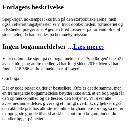
Forlagets beskrivelse
Spejlkrigen udkæmpes ikke kun på den storpolitiske arena, men
også i efterretningstjenesten selv, hvor dobbeltheden, forræderiet og
Spejlkrigen
falskheden præger alle. Agenten Fred Leiser er på forhånd ofret af
sine chefer, da han sendes på hemmelig mission.
Forfatter
:
John le Carré
Ingen boganmeldelser ...
Læs mere
›
Oversat af
Karina Windfeld Hansen
Format:
Paperback
Vi er endnu ikke stødt på en boganmeldelse af 'Spejlkrigen' i de 527
aviser, blogs og andre medier, vi har fulgt siden 2010. Men vi har
Sider:
254
fundet 118.566 andre anmeldelser af bøger.
ISBN:
9788755321519
Om bog.nu
Forlag:
Forum
Der er gode bøger og der er bestsellere. Ofte er det de samme, men
en fremragende boganmeldelse betyder ikke altid, at en bog også får
Udgivet:
1. januar 1970
den opmærksomhed og de læsere, den fortjener. Vi læser alle
avisernes anmeldelser, giver dig et hurtigt overblik, og tjekker også
den aktuelle pris hos alle større online-boghandlere for dig, så der er
mange gode grunde til altid at slå et smut forbi bog.nu, inden du
handler bøger på nettet.