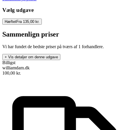
Vælg udgave
Hæftet
Fra 135,00 kr.
Sammenlign priser
Vi har fundet de bedste priser på tværs af
1
forhandlere.
+ Vis detaljer om denne udgave
Billigst
williamdam.dk
100,00
kr.
Svikmøllen 2025
Forfatter
:
.
Format:
Hæftet
Sider:
48
ISBN:
9788727257969