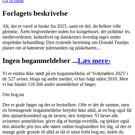
Gå til butik
Forlagets beskrivelse
Alt, der er værd at huske fra 2025, samt en del, du hellere ville
glemme. Årets begivenheder inden for kongehuset, det politiske liv,
medieverdenen, kulturlivet og danskernes hverdag tages under
respektløs behandling: Den rystende beretning om Donald Trumps
planer om at kønsteste julemanden og påskeharen....
Ingen boganmeldelser ...
Læs mere
›
Vi er endnu ikke stødt på en boganmeldelse af 'Svikmøllen 2025' i
de 527 aviser, blogs og andre medier, vi har fulgt siden 2010. Men
vi har fundet 118.566 andre anmeldelser af bøger.
Om bog.nu
Der er gode bøger og der er bestsellere. Ofte er det de samme, men
en fremragende boganmeldelse betyder ikke altid, at en bog også får
den opmærksomhed og de læsere, den fortjener. Vi læser alle
avisernes anmeldelser, giver dig et hurtigt overblik, og tjekker også
den aktuelle pris hos alle større online-boghandlere for dig, så der er
mange gode grunde til altid at slå et smut forbi bog.nu, inden du