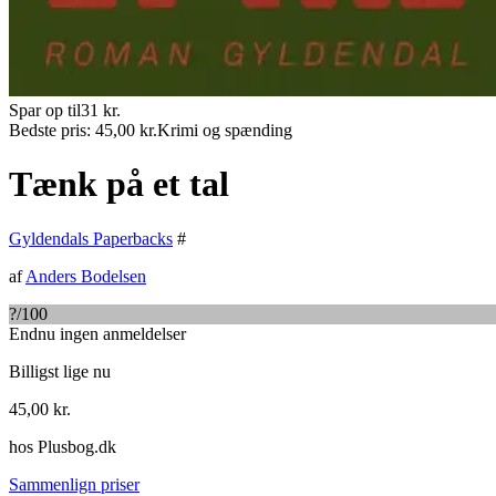
Spar op til
31
kr.
Bedste pris:
45,00
kr.
Krimi og spænding
Tænk på et tal
Gyldendals Paperbacks
#
af
Anders Bodelsen
?
/100
Endnu ingen anmeldelser
Billigst lige nu
45,00
kr.
hos
Plusbog.dk
Sammenlign priser