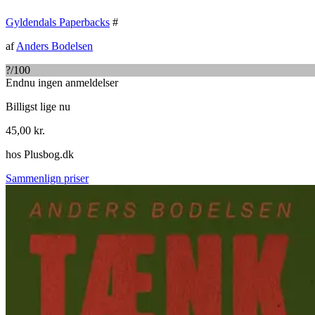
Gyldendals Paperbacks
#
af
Anders Bodelsen
?
/100
Endnu ingen anmeldelser
Billigst lige nu
45,00
kr.
hos
Plusbog.dk
Sammenlign priser