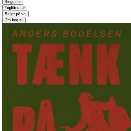
Biografier
Faglitteratur
Bøger på vej
Om bog.nu