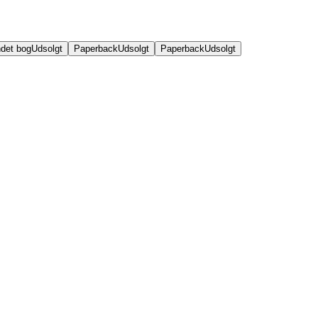
det bog
Udsolgt
Paperback
Udsolgt
Paperback
Udsolgt