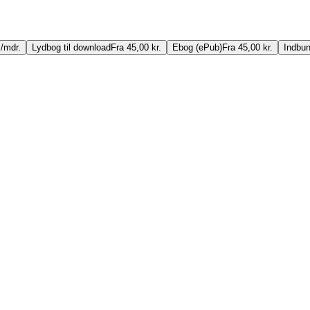
./mdr.
Lydbog til download
Fra 45,00 kr.
Ebog (ePub)
Fra 45,00 kr.
Indbun