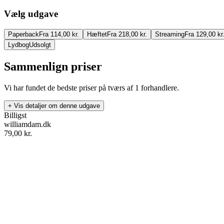
Vælg udgave
Paperback
Fra 114,00 kr.
Hæftet
Fra 218,00 kr.
Streaming
Fra 129,00 kr
Lydbog
Udsolgt
Sammenlign priser
Vi har fundet de bedste priser på tværs af
1
forhandlere.
+ Vis detaljer om denne udgave
Billigst
williamdam.dk
79,00
kr.
Tænk på et tal
Forfatter
:
Anders Bodelsen
Format:
Paperback