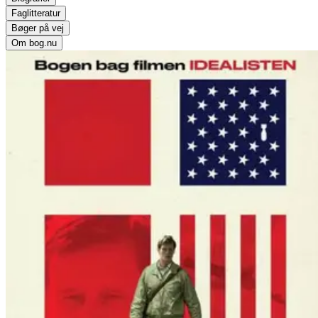
Faglitteratur
Bøger på vej
Om bog.nu