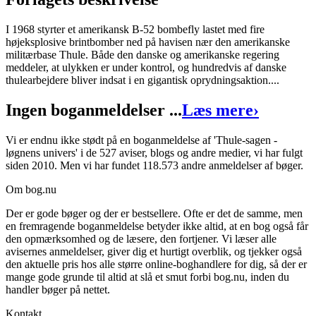
I 1968 styrter et amerikansk B-52 bombefly lastet med fire
højeksplosive brintbomber ned på havisen nær den amerikanske
Thule-sagen - løgnens univers
militærbase Thule. Både den danske og amerikanske regering
meddeler, at ulykken er under kontrol, og hundredvis af danske
Forfatter
:
Poul Brink
thulearbejdere bliver indsat i en gigantisk oprydningsaktion....
Format:
Indbundet bog
Ingen boganmeldelser ...
Læs mere
›
Sider:
341
Vi er endnu ikke stødt på en boganmeldelse af 'Thule-sagen -
ISBN:
9788711452776
løgnens univers' i de 527 aviser, blogs og andre medier, vi har fulgt
siden 2010. Men vi har fundet 118.573 andre anmeldelser af bøger.
Forlag:
Lindhardt og Ringhof
Om bog.nu
Udgivet:
23. marts 2015
Der er gode bøger og der er bestsellere. Ofte er det de samme, men
en fremragende boganmeldelse betyder ikke altid, at en bog også får
den opmærksomhed og de læsere, den fortjener. Vi læser alle
avisernes anmeldelser, giver dig et hurtigt overblik, og tjekker også
den aktuelle pris hos alle større online-boghandlere for dig, så der er
mange gode grunde til altid at slå et smut forbi bog.nu, inden du
handler bøger på nettet.
Kontakt