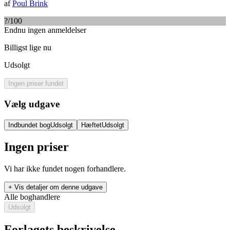
af
Poul Brink
?
/100
Endnu ingen anmeldelser
Billigst lige nu
Udsolgt
Ingen priser fundet
Vælg udgave
Indbundet bog
Udsolgt
Hæftet
Udsolgt
Ingen priser
Vi har ikke fundet nogen forhandlere.
+ Vis detaljer om denne udgave
Alle boghandlere
Udsolgt
Forlagets beskrivelse