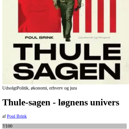
Udsolgt
Politik, økonomi, erhverv og jura
Thule-sagen - løgnens univers
af
Poul Brink
?
/100