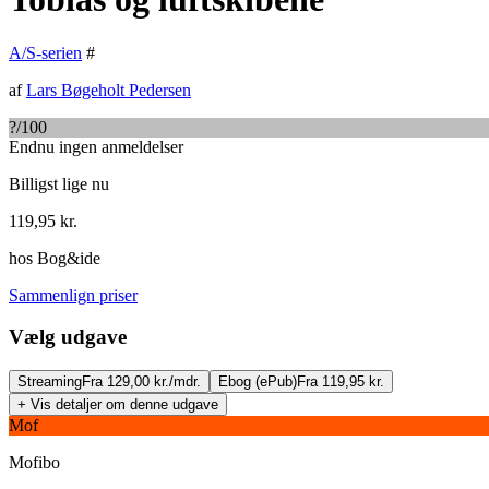
A/S-serien
#
af
Lars Bøgeholt Pedersen
?
/100
Endnu ingen anmeldelser
Billigst lige nu
119,95
kr.
hos
Bog&ide
Sammenlign priser
Vælg udgave
Streaming
Fra 129,00 kr./mdr.
Ebog (ePub)
Fra 119,95 kr.
+ Vis detaljer om denne udgave
Mof
Mofibo