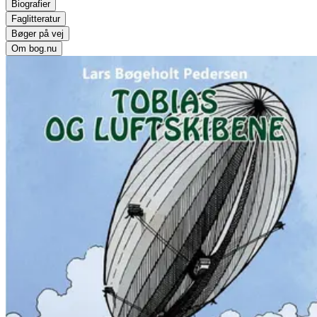
Biografier
Faglitteratur
Bøger på vej
Om bog.nu