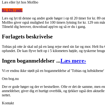
Læs eller lyt hos
Mofibo
Kr. 129 / mdr.
Tobias og luftskibene
Læs og lyt til denne og andre gode bøger i op til 20 timer for kr. 89
Mofibo giver også mulighed for 100 timers lytning for kr. 129 om må
Forfatter
:
Lars Bøgeholt Pedersen
Tilmeld dig herover, download app'en og så er du i gang.
Format:
Ebog (ePub)
Forlagets beskrivelse
Sider:
55
Tobias på otte år skal ud på en lang rejse med sin far og mor. Helt fra
ISBN:
9788793222069
opfundet. De kan flyve helt op i 5 kilometers højde, og tyskerne bruger
Forlag:
Lars Bøgeholt Pedersen
Ingen boganmeldelser ...
Læs mere
›
Udgivet:
30. april 2015
Vi er endnu ikke stødt på en boganmeldelse af 'Tobias og luftskibene' 
Om bog.nu
Der er gode bøger og der er bestsellere. Ofte er det de samme, men e
anmeldelser, giver dig et hurtigt overblik, og tjekker også den aktuelle
nettet.
Kontakt