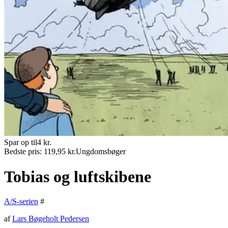
Spar op til
4
kr.
Bedste pris:
119,95
kr.
Ungdomsbøger
Tobias og luftskibene
A/S-serien
#
af
Lars Bøgeholt Pedersen