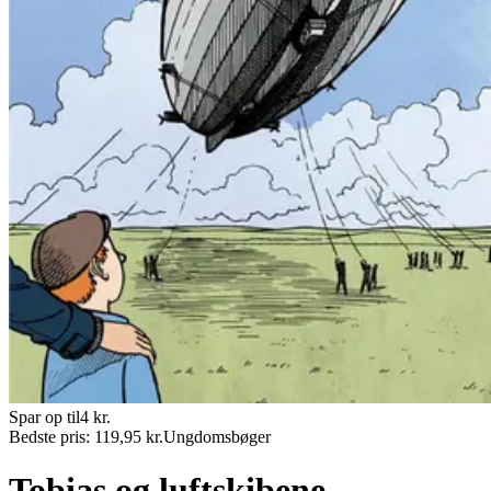
Spar op til
4
kr.
Bedste pris:
119,95
kr.
Ungdomsbøger
Tobias og luftskibene