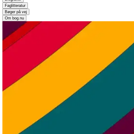
Faglitteratur
Bøger på vej
Om bog.nu