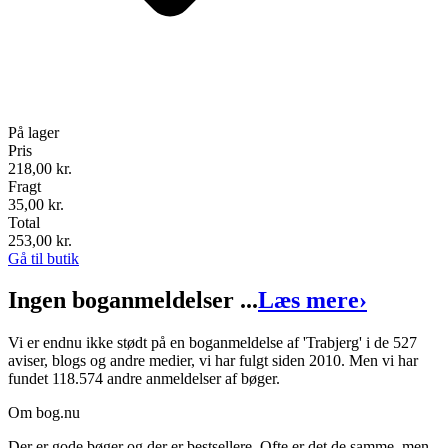
På lager
Pris
218,00
kr.
Fragt
35,00 kr.
Total
253,00
kr.
Gå til butik
Ingen boganmeldelser ...
Læs mere
›
Vi er endnu ikke stødt på en boganmeldelse af 'Trabjerg' i de 527
aviser, blogs og andre medier, vi har fulgt siden 2010. Men vi har
fundet 118.574 andre anmeldelser af bøger.
Om bog.nu
Der er gode bøger og der er bestsellere. Ofte er det de samme, men