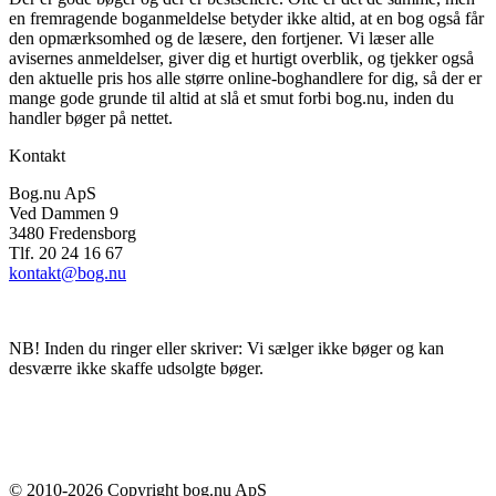
en fremragende boganmeldelse betyder ikke altid, at en bog også får
den opmærksomhed og de læsere, den fortjener. Vi læser alle
avisernes anmeldelser, giver dig et hurtigt overblik, og tjekker også
den aktuelle pris hos alle større online-boghandlere for dig, så der er
mange gode grunde til altid at slå et smut forbi bog.nu, inden du
handler bøger på nettet.
Kontakt
Bog.nu ApS
Ved Dammen 9
3480 Fredensborg
Tlf. 20 24 16 67
kontakt@bog.nu
NB! Inden du ringer eller skriver: Vi sælger ikke bøger og kan
desværre ikke skaffe udsolgte bøger.
© 2010-
2026
Copyright bog.nu ApS