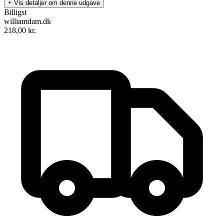
+ Vis detaljer om denne udgave
Billigst
williamdam.dk
218,00
kr.
Trabjerg
Forfattere
:
Lise Bender Jørgensen
&
Palle Eriksen
Format:
Ukendt
Sider:
240
ISBN:
9788772885780
Forlag:
Jysk Arkæologisk Selskab
Udgivet:
2. januar 1