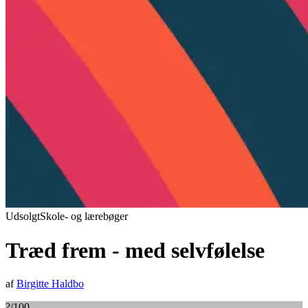
Udsolgt
Skole- og lærebøger
Træd frem - med selvfølelse
af
Birgitte Haldbo
?
/100