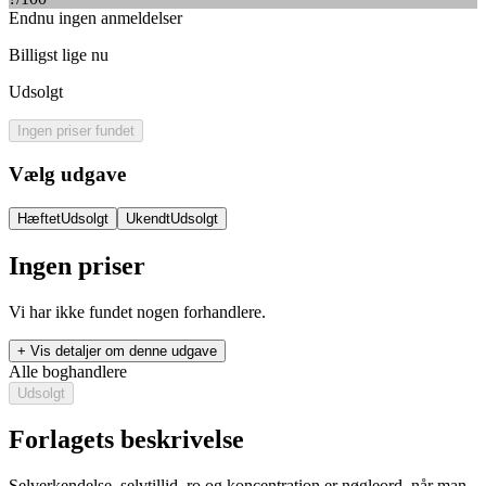
Endnu ingen anmeldelser
Billigst lige nu
Udsolgt
Ingen priser fundet
Vælg udgave
Hæftet
Udsolgt
Ukendt
Udsolgt
Ingen priser
Vi har ikke fundet nogen forhandlere.
+ Vis detaljer om denne udgave
Alle boghandlere
Udsolgt
Forlagets beskrivelse
Selverkendelse, selvtillid, ro og koncentration er nøgleord, når man