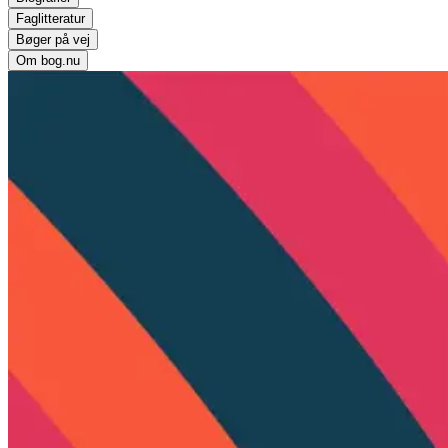
Faglitteratur
Bøger på vej
Om bog.nu