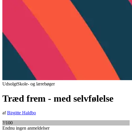
Udsolgt
Skole- og lærebøger
Træd frem - med selvfølelse
af
Birgitte Haldbo
?
/100
Endnu ingen anmeldelser