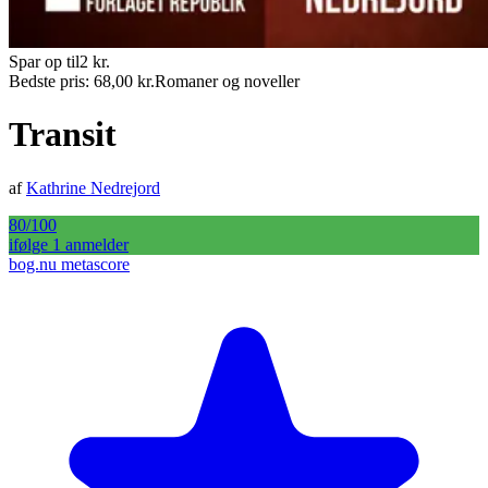
Spar op til
2
kr.
Bedste pris:
68,00
kr.
Romaner og noveller
Transit
af
Kathrine Nedrejord
80
/100
ifølge
1
anmelder
bog.nu metascore