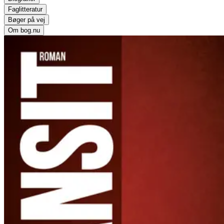
Faglitteratur
Bøger på vej
Om bog.nu