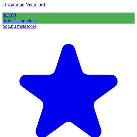
af
Kathrine Nedrejord
80
/100
ifølge
1
anmelder
bog.nu metascore