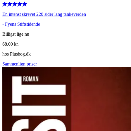
En intenst skrevet 220 sider lang tankeverden
-
Fyens Stiftstidende
Billigst lige nu
68,00
kr.
hos
Plusbog.dk
Sammenlign priser