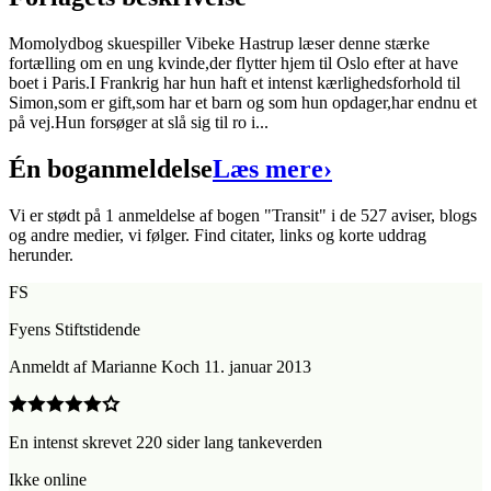
Momolydbog skuespiller Vibeke Hastrup læser denne stærke
fortælling om en ung kvinde,der flytter hjem til Oslo efter at have
boet i Paris.I Frankrig har hun haft et intenst kærlighedsforhold til
Simon,som er gift,som har et barn og som hun opdager,har endnu et
på vej.Hun forsøger at slå sig til ro i...
Én boganmeldelse
Læs mere
›
Vi er stødt på 1 anmeldelse af bogen "Transit" i de 527 aviser, blogs
og andre medier, vi følger. Find citater, links og korte uddrag
herunder.
FS
Fyens Stiftstidende
Anmeldt
af
Marianne Koch
11. januar 2013
En intenst skrevet 220 sider lang tankeverden
Ikke online