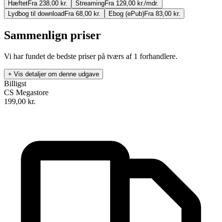
Hæftet
Fra 238,00 kr.
Streaming
Fra 129,00 kr./mdr.
Lydbog til download
Fra 68,00 kr.
Ebog (ePub)
Fra 83,00 kr.
Sammenlign priser
Vi har fundet de bedste priser på tværs af
1
forhandlere.
+ Vis detaljer om denne udgave
Billigst
CS Megastore
199,00
kr.
Transit
Forfatter
:
Kathrine Nedrejord
Format:
Hæftet
ISBN:
9788799447893