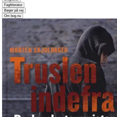
Faglitteratur
Bøger på vej
Om bog.nu