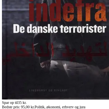
Spar op til
35
kr.
Bedste pris:
95,00
kr.
Politik, økonomi, erhverv og jura