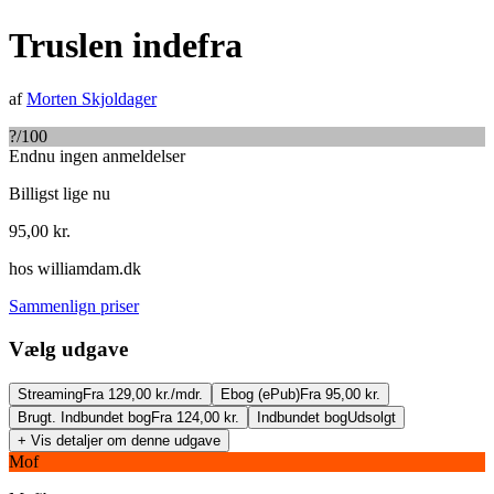
Truslen indefra
af
Morten Skjoldager
?
/100
Endnu ingen anmeldelser
Billigst lige nu
95,00
kr.
hos
williamdam.dk
Sammenlign priser
Vælg udgave
Streaming
Fra 129,00 kr./mdr.
Ebog (ePub)
Fra 95,00 kr.
Brugt. Indbundet bog
Fra 124,00 kr.
Indbundet bog
Udsolgt
+ Vis detaljer om denne udgave
Mof