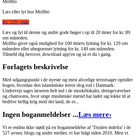
Mofibo
Læs eller lyt hos
Mofibo
Kr. 129 / mdr.
Læs og lyt til denne og andre gode bøger i op til 20 timer for kr. 89
Truslen indefra
om måneden.
Mofibo giver også mulighed for 100 timers lytning for kr. 129 om
Forfatter
:
Morten Skjoldager
måneden eller ubegrænset lytning for kr. 149 om måneden.
Format:
Ebog (ePub)
Tilmeld dig herover, download app'en og så er du i gang.
Sider:
378
Forlagets beskrivelse
ISBN:
9788711423004
Med udgangspunkt i de nyeste og mest alvorlige terrorsager opruller
Forlag:
Lindhardt og Ringhof
bogen, hvordan den islamistiske terror slog rod i Danmark.
Undervejs tages læseren helt ind i de moskélokaler, drengeværelser
Udgivet:
30. september 2009
og chatrooms, hvor unge muslimske mænd har ladet sig lokke til at
bedrive hellig krig mod det land, de er...
Ingen boganmeldelser ...
Læs mere
›
Vi er endnu ikke stødt på en boganmeldelse af 'Truslen indefra' i de
527 aviser, blogs og andre medier, vi har fulgt siden 2010. Men vi