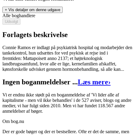
+ Vis detaljer om denne udgave
Alle boghandlere
Udsolgt
Forlagets beskrivelse
Connie Ramos er indlagt på psykiatrisk hospital og modarbejder den
tankekontrol, hun udsættes for ved psykisk at rejse ind i
fremtiden: Mattapoisett anno 2137; et højteknologisk
Vi lider alle af kapitalisme - men vil ikke behandles
landbrugssamfund, hvor alle er lige, kernefamilien afskaffet,
Forfattere
:
Lise Skou
&
Gritt Uldall-Jessen
kønsforskelle udvisket gennem hormonbehandling, så alle kan...
Format:
Hæftet
Ingen boganmeldelser ...
Læs mere
›
Sider:
96
Vi er endnu ikke stødt på en boganmeldelse af 'Vi lider alle af
ISBN:
9788793108097
kapitalisme - men vil ikke behandles' i de 527 aviser, blogs og andre
medier, vi har fulgt siden 2010. Men vi har fundet 118.567 andre
Forlag:
Antipyrine
anmeldelser af bøger.
Udgivet:
19. marts 2014
Om bog.nu
Der er gode bøger og der er bestsellere. Ofte er det de samme, men