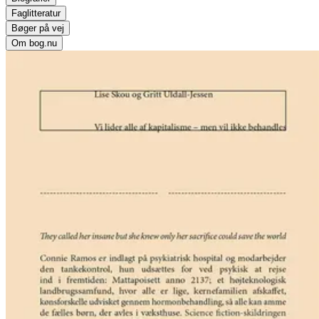
Faglitteratur
Bøger på vej
Om bog.nu