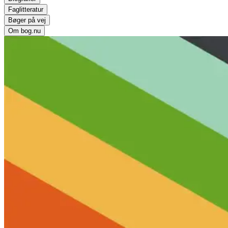
Faglitteratur
Bøger på vej
Om bog.nu