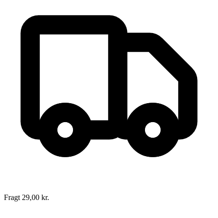
Vikingerne
Forfatter
:
Tom Bloch-Nakkerud
Oversat af
Berlitz Translation Services
Format:
Indbundet bog
Sider:
60
ISBN:
9788711131992
Forlag:
Scandinavian Film Group Sesam
Udgivet:
11. maj 1999
Fragt 29,00 kr.