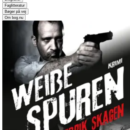
Faglitteratur
Bøger på vej
Om bog.nu