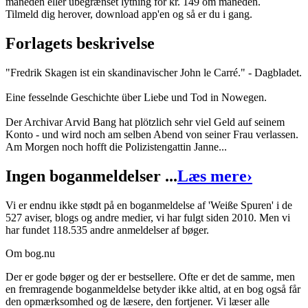
måneden eller ubegrænset lytning for kr. 149 om måneden.
Oversat af
Knut Krüger
Tilmeld dig herover, download app'en og så er du i gang.
Indlæst af
Wolfgang Berger
Forlagets beskrivelse
Format:
Lydbog til download
"Fredrik Skagen ist ein skandinavischer John le Carré." - Dagbladet.
ISBN:
9788711506783
Eine fesselnde Geschichte über Liebe und Tod in Nowegen.
Forlag:
SAGA Egmont
Udgivet:
27. januar 2016
Der Archivar Arvid Bang hat plötzlich sehr viel Geld auf seinem
Konto - und wird noch am selben Abend von seiner Frau verlassen.
Am Morgen noch hofft die Polizistengattin Janne...
Ingen boganmeldelser ...
Læs mere
›
Vi er endnu ikke stødt på en boganmeldelse af 'Weiße Spuren' i de
527 aviser, blogs og andre medier, vi har fulgt siden 2010. Men vi
har fundet 118.535 andre anmeldelser af bøger.
Om bog.nu
Der er gode bøger og der er bestsellere. Ofte er det de samme, men
en fremragende boganmeldelse betyder ikke altid, at en bog også får
den opmærksomhed og de læsere, den fortjener. Vi læser alle