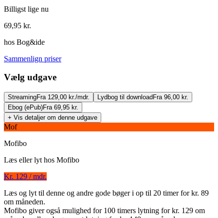
Billigst lige nu
69,95
kr.
hos
Bog&ide
Sammenlign priser
Vælg udgave
Streaming
Fra 129,00 kr./mdr.
Lydbog til download
Fra 96,00 kr.
Ebog (ePub)
Fra 69,95 kr.
+ Vis detaljer om denne udgave
Mof
Mofibo
Læs eller lyt hos
Mofibo
Kr. 129 / mdr.
Weiße Spuren
Læs og lyt til denne og andre gode bøger i op til 20 timer for kr. 89
om måneden.
Forfatter
:
Fredrik Skagen
Mofibo giver også mulighed for 100 timers lytning for kr. 129 om