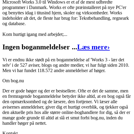
Microsoft Works 3.0 til Windows er et af de mest udbredte
programmer i Danmark. Works er ofte præinstalleret på nye PC'er
Works 3 - lær det selv
og benyttes idag i titusind hjem, skoler og virksomheder. Works
indeholder alt det, de fleste har brug for: Tekstbehandling, regneark
Forfatter
:
Michael B. Karbo
og database.
Format:
Hæftet
Kom hurtigt igang med arbejdet;...
Sider:
77
Ingen boganmeldelser ...
Læs mere
›
ISBN:
9788778430212
Vi er endnu ikke stødt på en boganmeldelse af 'Works 3 - lær det
Forlag:
Libris Digimental
selv' i de 527 aviser, blogs og andre medier, vi har fulgt siden 2010.
Udgivet:
1. april 1995
Men vi har fundet 118.572 andre anmeldelser af bøger.
Om bog.nu
Der er gode bøger og der er bestsellere. Ofte er det de samme, men
en fremragende boganmeldelse betyder ikke altid, at en bog også får
den opmærksomhed og de læsere, den fortjener. Vi læser alle
avisernes anmeldelser, giver dig et hurtigt overblik, og tjekker også
den aktuelle pris hos alle større online-boghandlere for dig, så der er
mange gode grunde til altid at slå et smut forbi bog.nu, inden du
handler bøger på nettet.
Kontakt