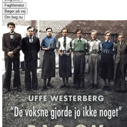
Faglitteratur
Bøger på vej
Om bog.nu