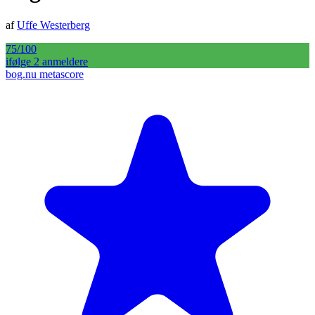
af
Uffe Westerberg
75
/100
ifølge
2
anmelder
e
bog.nu metascore