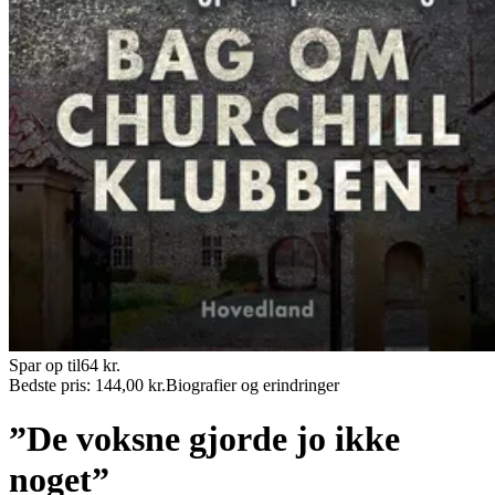
Spar op til
64
kr.
Bedste pris:
144,00
kr.
Biografier og erindringer
”De voksne gjorde jo ikke
noget”