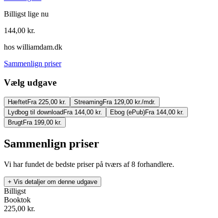
Billigst lige nu
144,00
kr.
hos
williamdam.dk
Sammenlign priser
Vælg udgave
Hæftet
Fra 225,00 kr.
Streaming
Fra 129,00 kr./mdr.
Lydbog til download
Fra 144,00 kr.
Ebog (ePub)
Fra 144,00 kr.
Brugt
Fra 199,00 kr.
Sammenlign priser
Vi har fundet de bedste priser på tværs af
8
forhandlere.
+ Vis detaljer om denne udgave
Billigst
Booktok
225,00
kr.