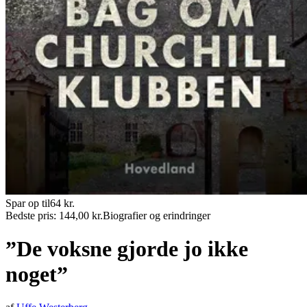
Spar op til
64
kr.
Bedste pris:
144,00
kr.
Biografier og erindringer
”De voksne gjorde jo ikke
noget”