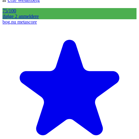
af
Uffe Westerberg
75
/100
ifølge
2
anmelder
e
bog.nu metascore