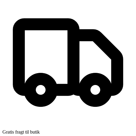
”De voksne gjorde jo ikke noget” Bag om Churchill-klubben
Forfatter
:
Uffe Westerberg
Format:
Hæftet
ISBN:
9788770708456
Forlag:
Forlaget Hovedland
Udgivet:
19. april 2023
Gratis fragt til butik