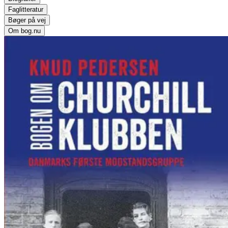
Faglitteratur
Bøger på vej
Om bog.nu