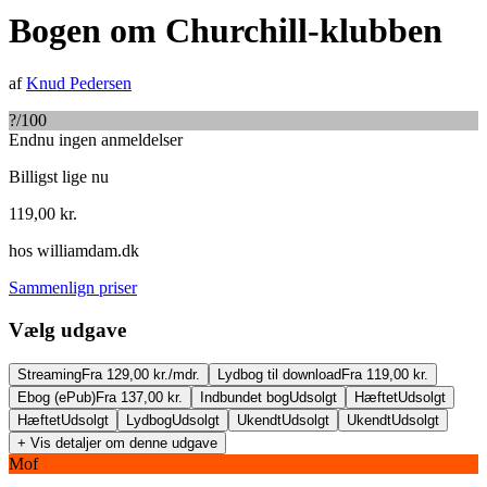
Bogen om Churchill-klubben
af
Knud Pedersen
?
/100
Endnu ingen anmeldelser
Billigst lige nu
119,00
kr.
hos
williamdam.dk
Sammenlign priser
Vælg udgave
Streaming
Fra 129,00 kr./mdr.
Lydbog til download
Fra 119,00 kr.
Ebog (ePub)
Fra 137,00 kr.
Indbundet bog
Udsolgt
Hæftet
Udsolgt
Hæftet
Udsolgt
Lydbog
Udsolgt
Ukendt
Udsolgt
Ukendt
Udsolgt
+ Vis detaljer om denne udgave
Mof