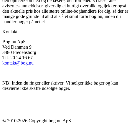
den opmærksomhed og de læsere, den fortjener. Vi læser alle
avisernes anmeldelser, giver dig et hurtigt overblik, og tjekker også
den aktuelle pris hos alle større online-boghandlere for dig, så der er
mange gode grunde til altid at slå et smut forbi bog.nu, inden du
handler bøger på nettet.
Kontakt
Bog.nu ApS
Ved Dammen 9
3480 Fredensborg
Tlf. 20 24 16 67
kontakt@bog.nu
NB! Inden du ringer eller skriver: Vi sælger ikke bøger og kan
desværre ikke skaffe udsolgte bøger.
© 2010-
2026
Copyright bog.nu ApS