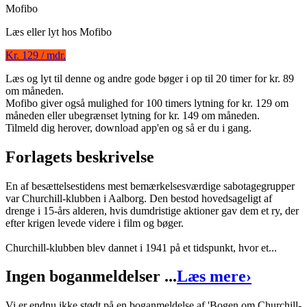
Mofibo
Læs eller lyt hos
Mofibo
Kr. 129 / mdr.
Læs og lyt til denne og andre gode bøger i op til 20 timer for kr. 89
Bogen om Churchillklubben
om måneden.
Mofibo giver også mulighed for 100 timers lytning for kr. 129 om
Forfatter
:
Knud Pedersen
måneden eller ubegrænset lytning for kr. 149 om måneden.
Indlæst af
Fjord Trier Hansen
Tilmeld dig herover, download app'en og så er du i gang.
Format:
Lydbog til download
Forlagets beskrivelse
ISBN:
9788711377529
En af besættelsestidens mest bemærkelsesværdige sabotagegrupper
Forlag:
Lindhardt og Ringhof
var Churchill-klubben i Aalborg. Den bestod hovedsageligt af
drenge i 15-års alderen, hvis dumdristige aktioner gav dem et ry, der
Udgivet:
17. april 2013
efter krigen levede videre i film og bøger.
Churchill-klubben blev dannet i 1941 på et tidspunkt, hvor et...
Ingen boganmeldelser ...
Læs mere
›
Vi er endnu ikke stødt på en boganmeldelse af 'Bogen om Churchill-