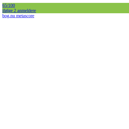
65
/100
ifølge
2
anmelder
e
bog.nu metascore