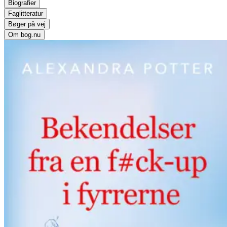
Biografier
Faglitteratur
Bøger på vej
Om bog.nu