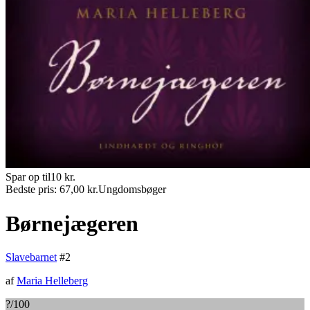
Spar op til
10
kr.
Bedste pris:
67,00
kr.
Ungdomsbøger
Børnejægeren
Slavebarnet
#
2
af
Maria Helleberg
?
/100