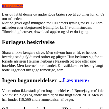
Kr. 129 / mdr.
Børnejægeren
Læs og lyt til denne og andre gode bøger i op til 20 timer for kr. 89
om måneden.
Forfatter
:
Maria Helleberg
Mofibo giver også mulighed for 100 timers lytning for kr. 129 om
måneden eller ubegrænset lytning for kr. 149 om måneden.
Format:
Ebog (ePub)
Tilmeld dig herover, download app'en og så er du i gang.
Sider:
152
Forlagets beskrivelse
ISBN:
9788711490266
Shara er ikke længere slave. Men selvom hun er fri, er hendes
Forlag:
Lindhardt og Ringhof
hverdag stadig fyldt med ordrer og pligter. Hun beslutter sig for at
forlade søsteren Helenas herberg i Nazareth og lede efter sine
Udgivet:
17. marts 2016
forældre. Men farerne lurer i landet. Knivstikkerne er løs, og langt
borte ligger det mægtige romerrige, som...
Ingen boganmeldelser ...
Læs mere
›
Vi er endnu ikke stødt på en boganmeldelse af 'Børnejægeren' i de
527 aviser, blogs og andre medier, vi har fulgt siden 2010. Men vi
har fundet 118.566 andre anmeldelser af bøger.