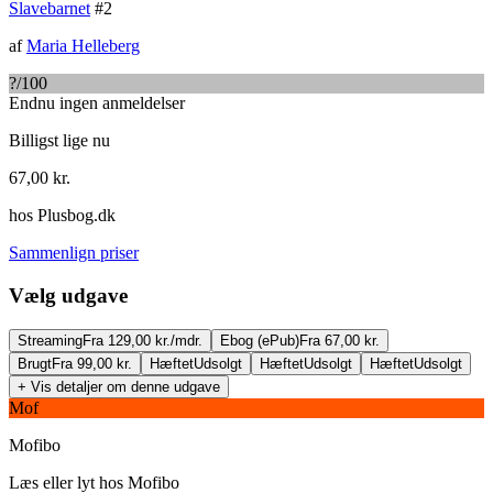
Slavebarnet
#
2
af
Maria Helleberg
?
/100
Endnu ingen anmeldelser
Billigst lige nu
67,00
kr.
hos
Plusbog.dk
Sammenlign priser
Vælg udgave
Streaming
Fra 129,00 kr./mdr.
Ebog (ePub)
Fra 67,00 kr.
Brugt
Fra 99,00 kr.
Hæftet
Udsolgt
Hæftet
Udsolgt
Hæftet
Udsolgt
+ Vis detaljer om denne udgave
Mof
Mofibo
Læs eller lyt hos
Mofibo