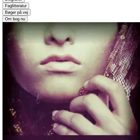
Faglitteratur
Bøger på vej
Om bog.nu