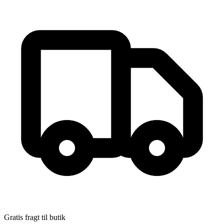
Teddy en sommerdag
Forfatter
:
Lin Hallberg
Format:
Ukendt
ISBN:
9788763828253
Forlag:
Høst & Søn
Udgivet:
22. august 2013
Gratis fragt til butik