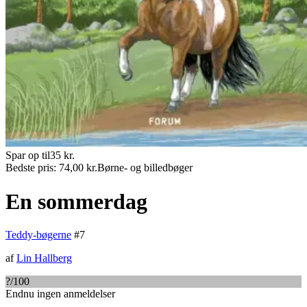
Spar op til
35
kr.
Bedste pris:
74,00
kr.
Børne- og billedbøger
En sommerdag
Teddy-bøgerne
#
7
af
Lin Hallberg
?
/100
Endnu ingen anmeldelser