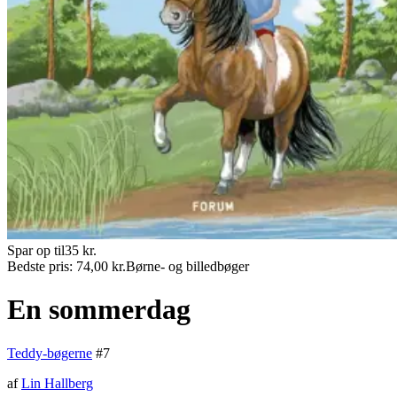
Spar op til
35
kr.
Bedste pris:
74,00
kr.
Børne- og billedbøger
En sommerdag
Teddy-bøgerne
#
7
af
Lin Hallberg