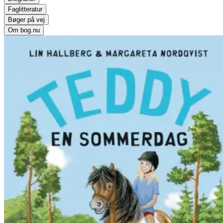
Faglitteratur
Bøger på vej
Om bog.nu