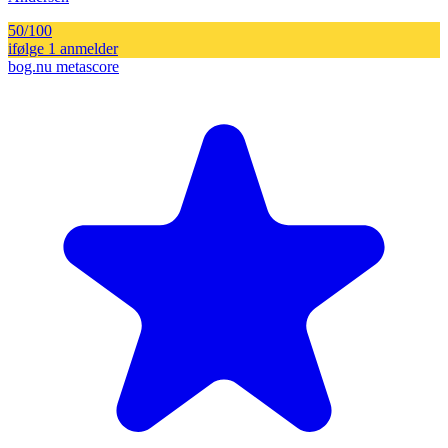
50
/100
ifølge
1
anmelder
bog.nu metascore