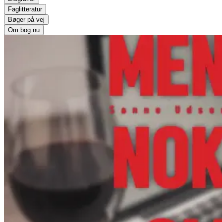
Faglitteratur
Bøger på vej
Om bog.nu