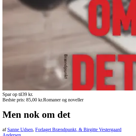
Spar op til
39
kr.
Bedste pris:
85,00
kr.
Romaner og noveller
Men nok om det
af
Sanne Udsen
,
Forlaget Brændpunkt
, &
Birgitte Vestergaard
Andersen