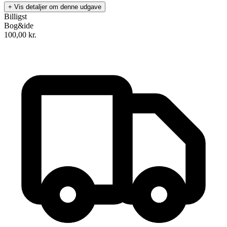
+ Vis detaljer om denne udgave
Billigst
Bog&ide
100,00
kr.
Men nok om det
Forfatter
:
Sanne Udsen
Format:
Hæftet
Sider:
380
ISBN:
9788793835078
Forlag:
Forlaget Brændpunkt
Udgivet:
10. juni 2019