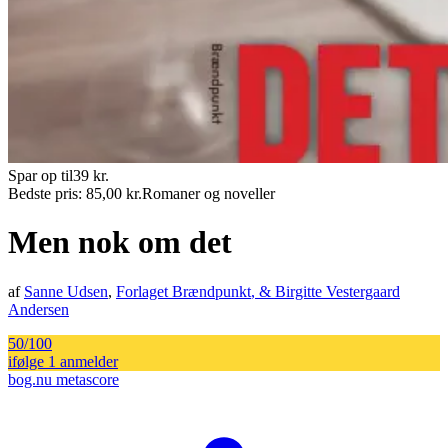
Spar op til
39
kr.
Bedste pris:
85,00
kr.
Romaner og noveller
Men nok om det
af
Sanne Udsen
,
Forlaget Brændpunkt
, &
Birgitte Vestergaard
Andersen
50
/100
ifølge
1
anmelder
bog.nu metascore