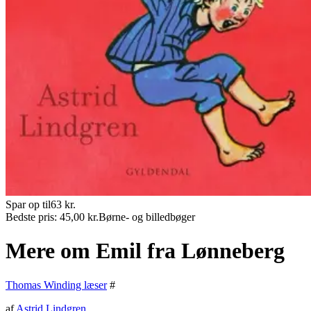
Spar op til
63
kr.
Bedste pris:
45,00
kr.
Børne- og billedbøger
Mere om Emil fra Lønneberg
Thomas Winding læser
#
af
Astrid Lindgren