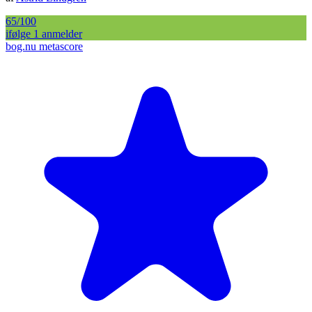
65
/100
ifølge
1
anmelder
bog.nu metascore