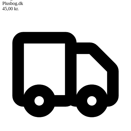
Plusbog.dk
45,00
kr.
Mere om Emil fra Lønneberg
Forfatter
:
Astrid Lindgren
Oversat af
Kina Bodenhoff
Format:
Ebog (ePub)
Sider:
160
ISBN:
9788702133950
Forlag:
Gyldendal
Udgivet:
24. juni 2012