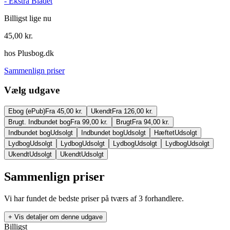
-
Ekstra Bladet
Billigst lige nu
45,00
kr.
hos
Plusbog.dk
Sammenlign priser
Vælg udgave
Ebog (ePub)
Fra 45,00 kr.
Ukendt
Fra 126,00 kr.
Brugt. Indbundet bog
Fra 99,00 kr.
Brugt
Fra 94,00 kr.
Indbundet bog
Udsolgt
Indbundet bog
Udsolgt
Hæftet
Udsolgt
Lydbog
Udsolgt
Lydbog
Udsolgt
Lydbog
Udsolgt
Lydbog
Udsolgt
Ukendt
Udsolgt
Ukendt
Udsolgt
Sammenlign priser
Vi har fundet de bedste priser på tværs af
3
forhandlere.
+ Vis detaljer om denne udgave
Billigst