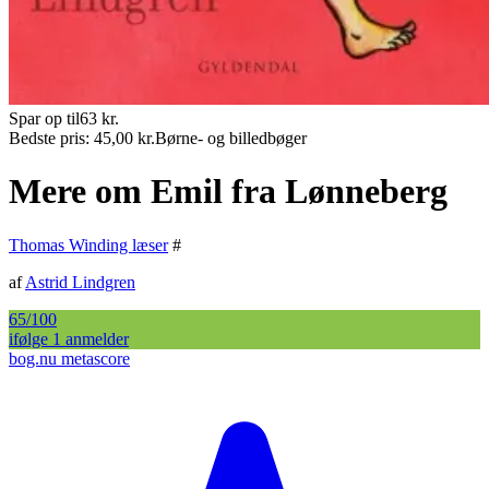
Spar op til
63
kr.
Bedste pris:
45,00
kr.
Børne- og billedbøger
Mere om Emil fra Lønneberg
Thomas Winding læser
#
af
Astrid Lindgren
65
/100
ifølge
1
anmelder
bog.nu metascore