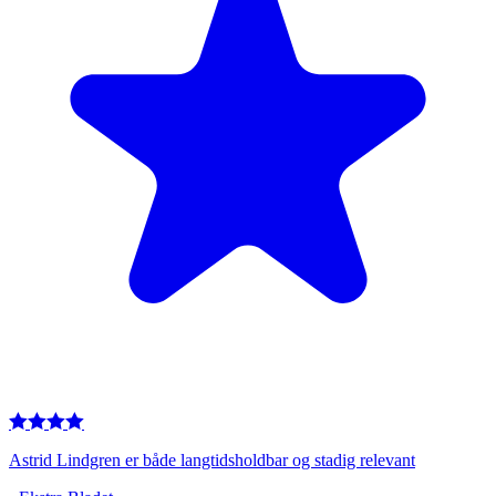
Astrid Lindgren er både langtidsholdbar og stadig relevant