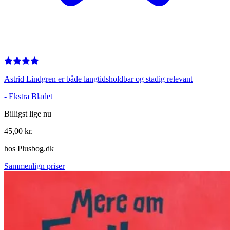
Astrid Lindgren er både langtidsholdbar og stadig relevant
-
Ekstra Bladet
Billigst lige nu
45,00
kr.
hos
Plusbog.dk
Sammenlign priser