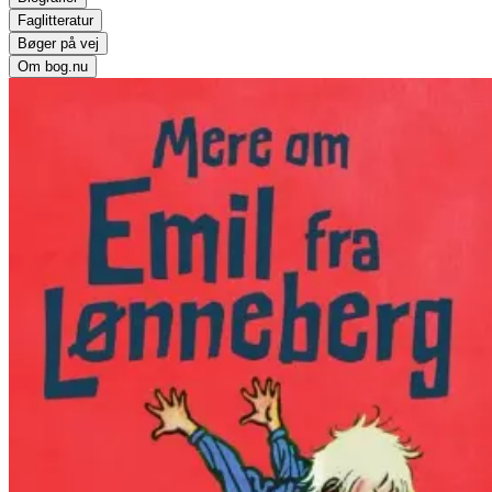
Faglitteratur
Bøger på vej
Om bog.nu