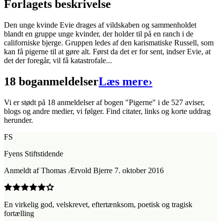
Forlagets beskrivelse
ISBN:
9788711716588
Den unge kvinde Evie drages af vildskaben og sammenholdet
Forlag:
Lindhardt og Ringhof
blandt en gruppe unge kvinder, der holder til på en ranch i de
californiske bjerge. Gruppen ledes af den karismatiske Russell, som
Udgivet:
18. september 2016
kan få pigerne til at gøre alt. Først da det er for sent, indser Evie, at
det der foregår, vil få katastrofale...
18 boganmeldelser
Læs mere
›
Vi er stødt på 18 anmeldelser af bogen "Pigerne" i de 527 aviser,
blogs og andre medier, vi følger. Find citater, links og korte uddrag
herunder.
FS
Fyens Stiftstidende
Anmeldt
af
Thomas Ærvold Bjerre
7. oktober 2016
En virkelig god, velskrevet, eftertænksom, poetisk og tragisk
fortælling