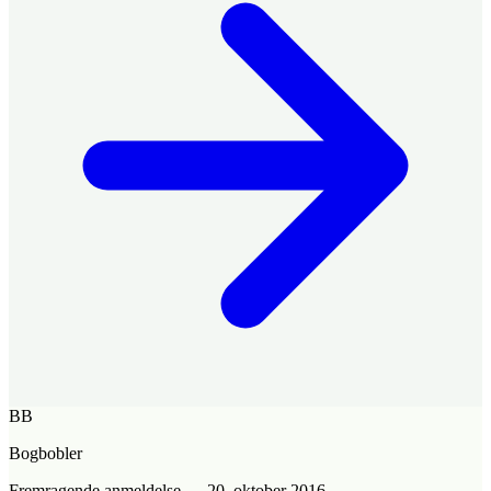
BB
Bogbobler
Fremragende anmeldelse
—
20. oktober 2016