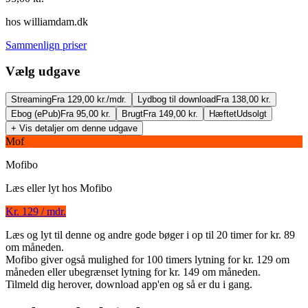
hos
williamdam.dk
Sammenlign priser
Vælg udgave
Streaming
Fra 129,00 kr./mdr.
Lydbog til download
Fra 138,00 kr.
Ebog (ePub)
Fra 95,00 kr.
Brugt
Fra 149,00 kr.
Hæftet
Udsolgt
+ Vis detaljer om denne udgave
Mof
Mofibo
Læs eller lyt hos
Mofibo
Kr. 129 / mdr.
Pigerne
Læs og lyt til denne og andre gode bøger i op til 20 timer for kr. 89
om måneden.
Forfatter
:
Emma Cline
Mofibo giver også mulighed for 100 timers lytning for kr. 129 om
måneden eller ubegrænset lytning for kr. 149 om måneden.
Indlæst af
Iben Haaest
Tilmeld dig herover, download app'en og så er du i gang.
Format:
Lydbog til download