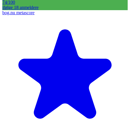
74
/100
ifølge
18
anmelder
e
bog.nu metascore