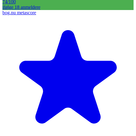
74
/100
ifølge
18
anmelder
e
bog.nu metascore