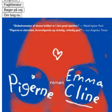
Faglitteratur
Bøger på vej
Om bog.nu