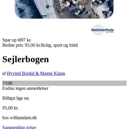
Spar op til
97
kr.
Bedste pris:
95,00
kr.
Bolig, sport og fritid
Sejlerbogen
af
Øyvind Bordal
&
Magne Klann
?
/100
Endnu ingen anmeldelser
Billigst lige nu
95,00
kr.
hos
williamdam.dk
Sammenlign priser