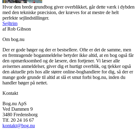
Hvor den brede grundbog giver overblikket, går dette værk i dybden
med den tekniske præcision, der kræves for at mestre de helt
perfekte sejlindstillinger.
Sejltrim
af
Rob Gibson
Om bog.nu
Der er gode bøger og der er bestsellere. Ofte er det de samme, men
en fremragende boganmeldelse betyder ikke altid, at en bog også får
den opmærksomhed og de læsere, den fortjener. Vi læser alle
avisernes anmeldelser, giver dig et hurtigt overblik, og tjekker også
den aktuelle pris hos alle større online-boghandlere for dig, så der er
mange gode grunde til altid at slå et smut forbi bog.nu, inden du
handler bøger på nettet.
Kontakt
Bog.nu ApS
Ved Dammen 9
3480 Fredensborg
Tlf. 20 24 16 67
kontakt@bog.nu