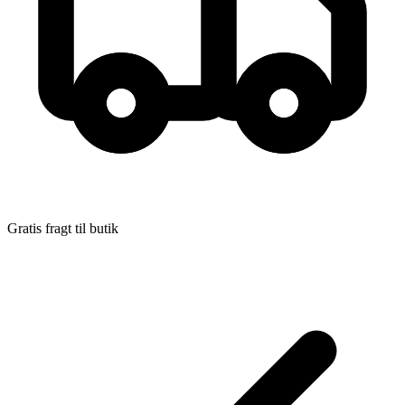
ISBN:
9788799480838
Forlag:
Blue Ocean Media
Udgivet:
11. oktober 2013
Gratis fragt til butik