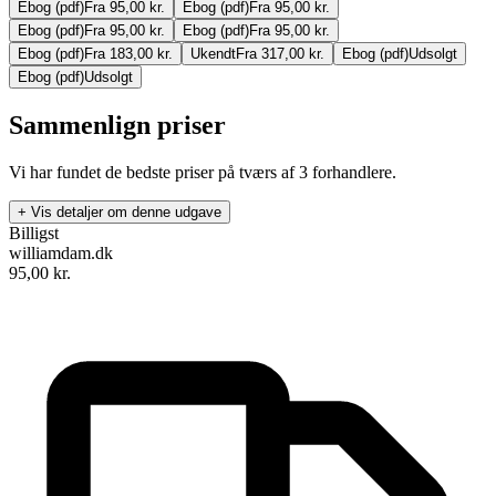
Ebog (pdf)
Fra 95,00 kr.
Ebog (pdf)
Fra 95,00 kr.
Ebog (pdf)
Fra 95,00 kr.
Ebog (pdf)
Fra 95,00 kr.
Ebog (pdf)
Fra 183,00 kr.
Ukendt
Fra 317,00 kr.
Ebog (pdf)
Udsolgt
Ebog (pdf)
Udsolgt
Sammenlign priser
Vi har fundet de bedste priser på tværs af
3
forhandlere.
+ Vis detaljer om denne udgave
Billigst
williamdam.dk
95,00
kr.
Sejlerbogen - Sektion 1: Grundlæggende sejlads
Forfattere
:
Øyvind Bordal
&
Magne Klann
Format:
Ebog (pdf)
Sider:
87