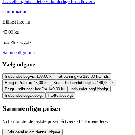
Læs eller genlæs dette vidunderlige fortælleværk
-
Information
Billigst lige nu
45,00
kr.
hos
Plusbog.dk
Sammenlign priser
Vælg udgave
Indbundet bog
Fra 188,00 kr.
Streaming
Fra 129,00 kr./mdr.
Ebog (ePub)
Fra 45,00 kr.
Brugt. Indbundet bog
Fra 149,00 kr.
Brugt. Indbundet bog
Fra 149,00 kr.
Indbundet bog
Udsolgt
Indbundet bog
Udsolgt
Hæftet
Udsolgt
Sammenlign priser
Vi har fundet de bedste priser på tværs af
4
forhandlere.
+ Vis detaljer om denne udgave