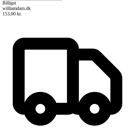
Billigst
williamdam.dk
153,00
kr.
Lykkelige Kristoffer
Forfatter
:
Martin A. Hansen
Format:
Indbundet bog
Sider:
430
ISBN:
9788775332090
Forlag:
Gyldendal
Udgivet:
10. november 2011