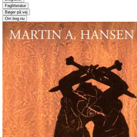
Faglitteratur
Bøger på vej
Om bog.nu