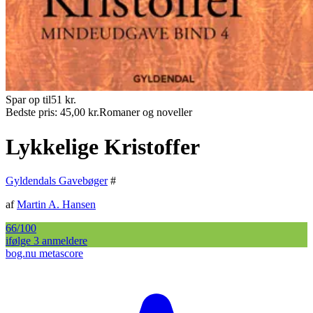
Spar op til
51
kr.
Bedste pris:
45,00
kr.
Romaner og noveller
Lykkelige Kristoffer
Gyldendals Gavebøger
#
af
Martin A. Hansen
66
/100
ifølge
3
anmelder
e
bog.nu metascore