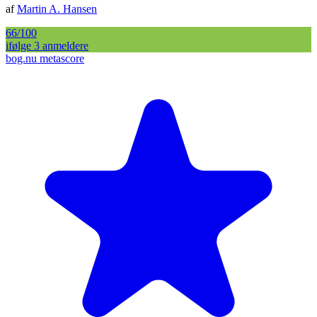
af
Martin A. Hansen
66
/100
ifølge
3
anmelder
e
bog.nu metascore