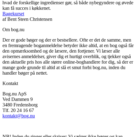
hvad de forskellige ingredienser gør, så både nybegyndere og øvede
kan få succes i køkkenet.
Bagekurset
af
Bent Steen Christensen
Om bog.nu
Der er gode bøger og der er bestsellere. Ofte er det de samme, men
en fremragende boganmeldelse betyder ikke altid, at en bog også får
den opmærksomhed og de læsere, den fortjener. Vi læser alle
avisernes anmeldelser, giver dig et hurtigt overblik, og tjekker også
den aktuelle pris hos alle større online-boghandlere for dig, så der er
mange gode grunde til altid at slå et smut forbi bog.nu, inden du
handler bøger på nettet.
Kontakt
Bog.nu ApS
Ved Dammen 9
3480 Fredensborg
Tlf. 20 24 16 67
kontakt@bog.nu
NB! Inden du ringer eller skriver: Vi sælger ikke bøger og kan