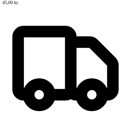
45,00
kr.
Mortens bagebog
Forfatter
:
Morten Nielsen
Format:
Ebog (pdf)
Sider:
58
ISBN:
9788790009335
Forlag:
Nomedica
Udgivet:
30. juni 2015