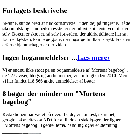
Forlagets beskrivelse
Skønne, sunde brød af fuldkornshvede - uden dej på fingrene. Både
økonomisk og sundhedsmæssigt er der udbytte at hente ved at bage
selv. Bogen er skrevet, så selv it-nørden, der aldrig tidligere har sat
fod i et køkken, kan bage gode, næringsrige fuldkornsbrød. For den
erfarne hjemmebager er der viden...
Ingen boganmeldelser ...
Læs mere
›
Vi er endnu ikke stødt på en boganmeldelse af 'Mortens bagebog' i
de 527 aviser, blogs og andre medier, vi har fulgt siden 2010. Men
vi har fundet 118.566 andre anmeldelser af bøger.
8 bøger der minder om "Mortens
bagebog"
Redaktionen har været på overarbejde; vi har læst, skimmet,
googlet, skændtes og AI'et for at finde en stak bøger, der ligner
"Mortens bagebog" i genre, tema, handling og/eller stemning.