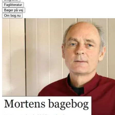
Faglitteratur
Bøger på vej
Om bog.nu