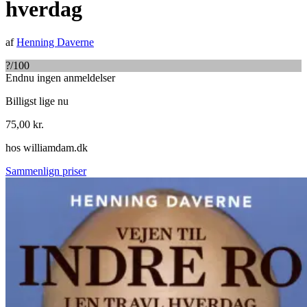
hverdag
af
Henning Daverne
?
/100
Endnu ingen anmeldelser
Billigst lige nu
75,00
kr.
hos
williamdam.dk
Sammenlign priser