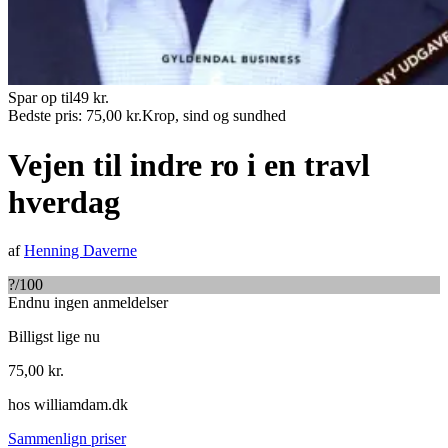
Spar op til
49
kr.
Bedste pris:
75,00
kr.
Krop, sind og sundhed
Vejen til indre ro i en travl
hverdag
af
Henning Daverne
?
/100
Endnu ingen anmeldelser
Billigst lige nu
75,00
kr.
hos
williamdam.dk
Sammenlign priser