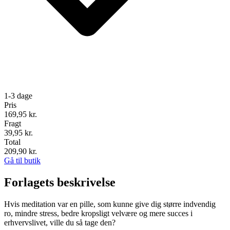
1-3 dage
Pris
169,95
kr.
Fragt
39,95 kr.
Total
209,90
kr.
Gå til butik
Forlagets beskrivelse
Hvis meditation var en pille, som kunne give dig større indvendig
ro, mindre stress, bedre kropsligt velvære og mere succes i
erhvervslivet, ville du så tage den?