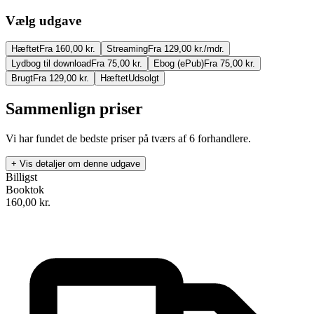
Vælg udgave
Hæftet
Fra 160,00 kr.
Streaming
Fra 129,00 kr./mdr.
Lydbog til download
Fra 75,00 kr.
Ebog (ePub)
Fra 75,00 kr.
Brugt
Fra 129,00 kr.
Hæftet
Udsolgt
Sammenlign priser
Vi har fundet de bedste priser på tværs af
6
forhandlere.
+ Vis detaljer om denne udgave
Billigst
Booktok
160,00
kr.
Vejen til indre ro i en travl hverdag
Forfatter
:
Henning Daverne