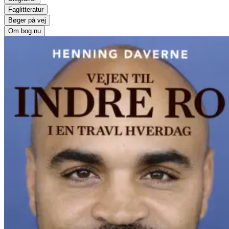
Faglitteratur
Bøger på vej
Om bog.nu