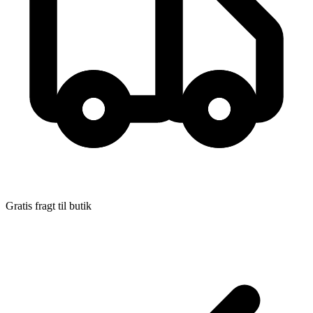
Format:
Hæftet
Sider:
176
ISBN:
9788702131338
Forlag:
Gyldendal Business
Udgivet:
22. oktober 2013
Gratis fragt til butik